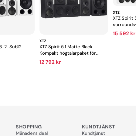
XTZ
XTZ Spirit
surrounds
och musik
15 592 kr
XTZ
4-6-2-Sub12
XTZ Spirit 5.1 Matte Black –
Kompakt högtalarpaket för
hemmabio
12 792 kr
SHOPPING
KUNDTJÄNST
Månadens deal
Kundtjänst