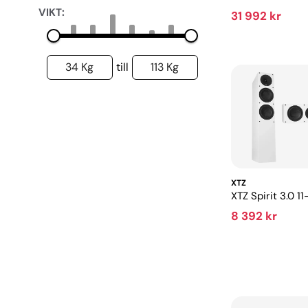
VIKT:
31 992 kr
34 Kg
113 Kg
till
XTZ
XTZ Spirit 3.0 1
8 392 kr