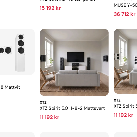
MUSE Y-50
15 192 kr
36 712 kr
1-8 Mattvit
XTZ
XTZ
XTZ Spirit 
XTZ Spirit 5.0 11-8-2 Mattsvart
11 192 kr
11 192 kr