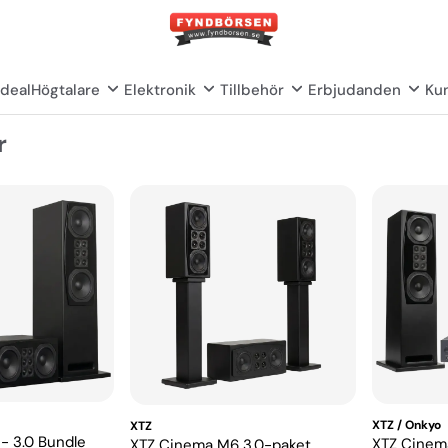
deal
Högtalare
Elektronik
Tillbehör
Erbjudanden
Kun
r
XTZ / Onkyo
XTZ
- 3.0 Bundle
XTZ Cinem
XTZ Cinema M6 3.0-paket