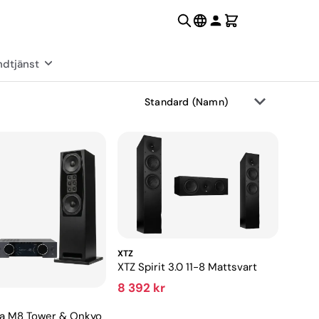
dtjänst
XTZ
XTZ Spirit 3.0 11-8 Mattsvart
8 392 kr
a M8 Tower & Onkyo