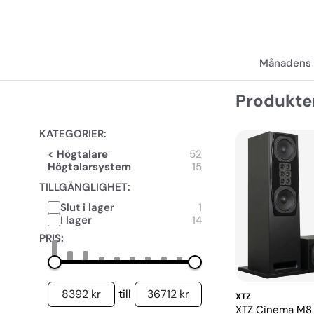
Månadens 
Produkte
KATEGORIER:
< Högtalare
52
Högtalarsystem
15
TILLGÄNGLIGHET:
Slut i lager
1
I lager
14
PRIS:
8392 kr
36712 kr
till
XTZ
XTZ Cinema M8 