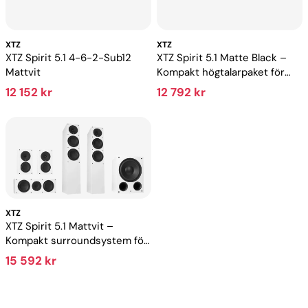
XTZ
XTZ
XTZ Spirit 5.1 4-6-2-Sub12
XTZ Spirit 5.1 Matte Black –
Mattvit
Kompakt högtalarpaket för
hemmabio
12 152 kr
12 792 kr
XTZ
XTZ Spirit 5.1 Mattvit –
Kompakt surroundsystem för
hemmabio och musik
15 592 kr