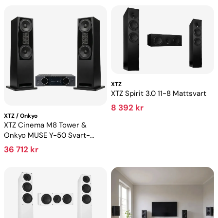
XTZ
XTZ Spirit 3.0 11-8 Mattsvart
8 392 kr
XTZ / Onkyo
XTZ Cinema M8 Tower &
Onkyo MUSE Y-50 Svart-
paket
36 712 kr