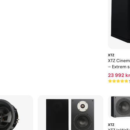
XTZ
XTZ Cinem
– Extrem 
biokänsla
23 992 k
XTZ