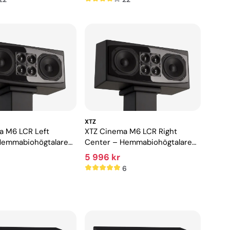
XTZ
a M6 LCR Left
XTZ Cinema M6 LCR Right
Hemmabiohögtalare
Center – Hemmabiohögtalare
ynamik
med hög dynamik
5 996 kr
6