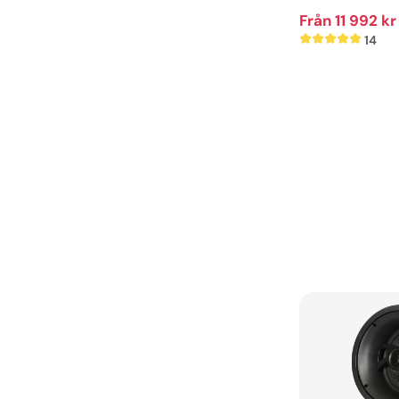
hemmabio
Från 11 992 kr
14