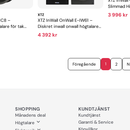
XTZ InWall
Slimmad Hi
och inbyg
3 996 kr
XTZ
-IC8 –
XTZ InWall OnWall E-IW61 –
lare för tak
Diskret inwall onwall högtalare
s
för hemmabio och musik
4 392 kr
1
Föregående
2
N
SHOPPING
KUNDTJÄNST
Månadens deal
Kundtjänst
Garanti & Service
Högtalare
Köpvillkor