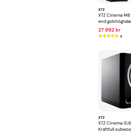
XTZ
XTZ Cinema M8 
end golvhögtala
hemmabio
27 992 kr
4
XTZ
XTZ Cinema SUB
Kraftfull subwo