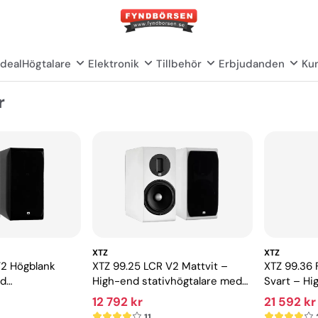
deal
Högtalare
Elektronik
Tillbehör
Erbjudanden
Kun
r
XTZ
XTZ
V2 Högblank
XTZ 99.25 LCR V2 Mattvit –
XTZ 99.36 
nd
High-end stativhögtalare med
Svart – Hi
e med extrem
extrem precision
stereo oc
12 792 kr
21 592 kr
11