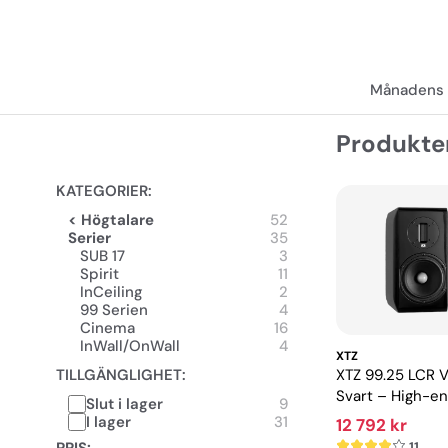
Månadens 
Produkte
KATEGORIER:
< Högtalare
52
Serier
35
SUB 17
3
Spirit
11
InCeiling
2
99 Serien
4
Cinema
16
InWall/OnWall
4
XTZ
TILLGÄNGLIGHET:
XTZ 99.25 LCR 
Svart – High-e
Slut i lager
9
stativhögtalar
I lager
31
12 792 kr
precision
11