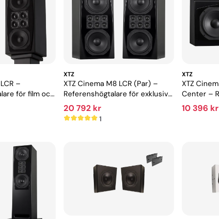
XTZ
XTZ
 LCR –
XTZ Cinema M8 LCR (Par) –
XTZ Cinem
re för film och
Referenshögtalare för exklusiv
Center – R
hemmabio
exklusiv 
20 792 kr
10 396 kr
1