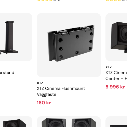
XTZ
orstand
XTZ Cinem
Center – 
XTZ
med hög d
5 996 kr
XTZ Cinema Flushmount
Väggfäste
160 kr