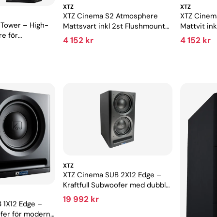
XTZ
XTZ
XTZ Cinema S2 Atmosphere
XTZ Cinem
Tower – High-
Mattsvart inkl 2st Flushmount
Mattvit in
re för
Kit
4 152 kr
4 152 kr
XTZ
XTZ Cinema SUB 2X12 Edge –
Kraftfull Subwoofer med dubbla
basar för hemmabio
19 992 kr
 1X12 Edge –
ofer för modern