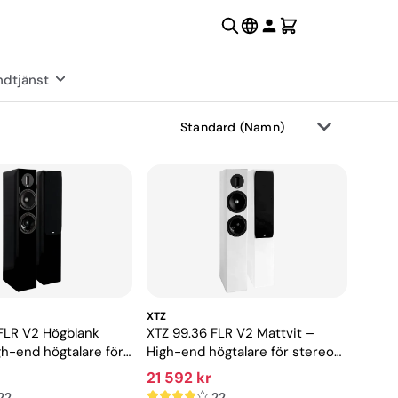
dtjänst
XTZ
FLR V2 Högblank
XTZ 99.36 FLR V2 Mattvit –
gh-end högtalare för
High-end högtalare för stereo
h hemmabio
och hemmabio
21 592 kr
22
22