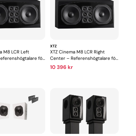
XTZ
a M8 LCR Left
XTZ Cinema M8 LCR Right
eferenshögtalare för
Center – Referenshögtalare för
hemmabio
exklusiv hemmabio
10 396 kr