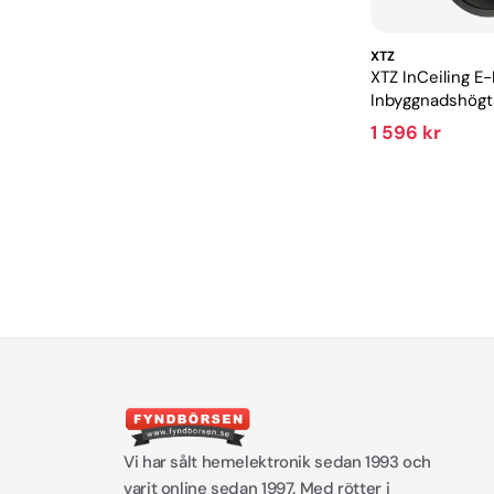
XTZ
XTZ InCeiling E
Inbyggnadshögta
med kraftfull ba
1 596 kr
Vi har sålt hemelektronik sedan 1993 och
varit online sedan 1997. Med rötter i