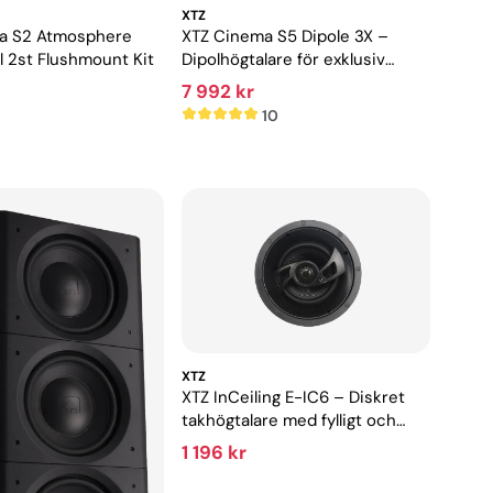
XTZ
a S2 Atmosphere
XTZ Cinema S5 Dipole 3X –
kl 2st Flushmount Kit
Dipolhögtalare för exklusiv
hemmabio
7 992 kr
10
XTZ
XTZ InCeiling E-IC6 – Diskret
takhögtalare med fylligt och
detaljerat ljud
1 196 kr