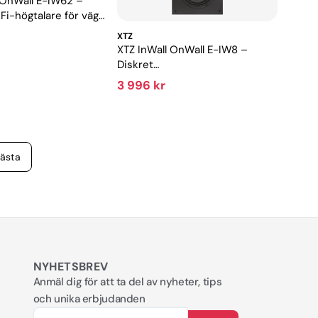
 OnWall E-IW62 –
Fi-högtalare för vägg
gnad
XTZ
XTZ InWall OnWall E-IW8 –
Diskret
vägg-/inbyggnadshögtalare med
3 996 kr
stort ljud
ästa
NYHETSBREV
Anmäl dig för att ta del av nyheter, tips
och unika erbjudanden