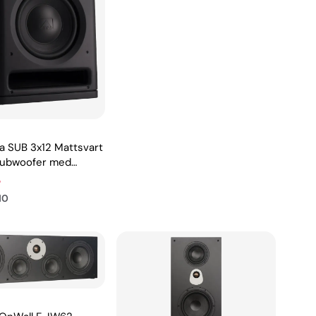
a SUB 3x12 Mattsvart
subwoofer med
 hemma
r
10