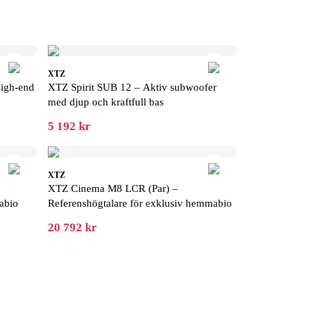
XTZ
igh-end
XTZ Spirit SUB 12 – Aktiv subwoofer
med djup och kraftfull bas
5 192 kr
XTZ
XTZ Cinema M8 LCR (Par) –
abio
Referenshögtalare för exklusiv hemmabio
20 792 kr