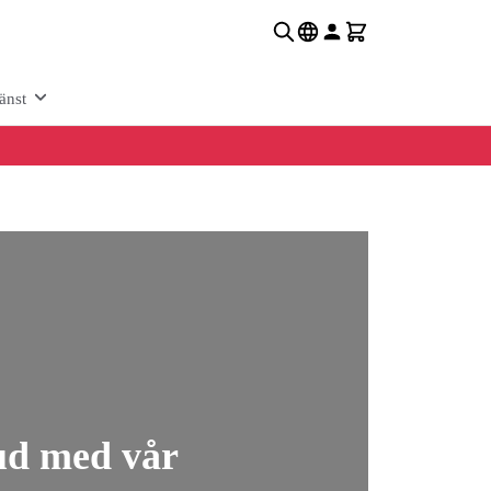
änst
jud med vår