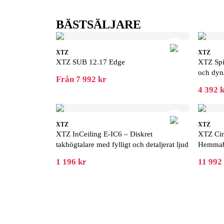
BÄSTSÄLJARE
XTZ
XTZ
XTZ SUB 12.17 Edge
XTZ Spir
och dyn
Från 7 992 kr
4 392 
XTZ
XTZ
XTZ InCeiling E-IC6 – Diskret
XTZ Ci
takhögtalare med fylligt och detaljerat ljud
Hemmabi
1 196 kr
11 992