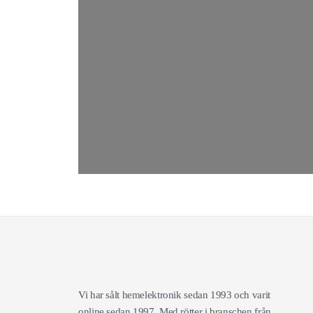
Vi har sålt hemelektronik sedan 1993 och varit
online sedan 1997. Med rötter i branschen från