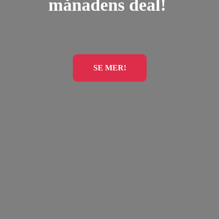
månadens deal!
SE MER!