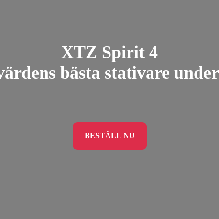
XTZ Spirit 4
ärdens bästa stativare unde
BESTÄLL NU