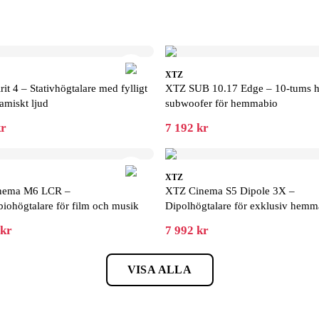
XTZ
it 4 – Stativhögtalare med fylligt
XTZ SUB 10.17 Edge – 10-tums h
amiskt ljud
subwoofer för hemmabio
kr
7 192 kr
XTZ
nema M6 LCR –
XTZ Cinema S5 Dipole 3X –
ohögtalare för film och musik
Dipolhögtalare för exklusiv hemm
 kr
7 992 kr
VISA ALLA