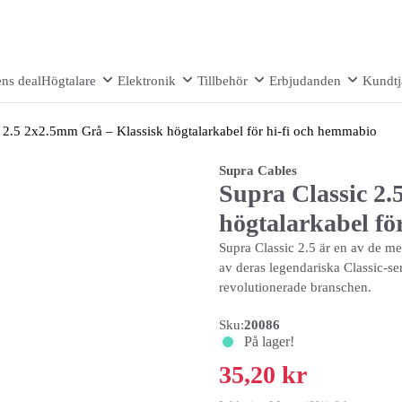
ns deal
Högtalare
Elektronik
Tillbehör
Erbjudanden
Kundtj
c 2.5 2x2.5mm Grå – Klassisk högtalarkabel för hi-fi och hemmabio
Supra Cables
Supra Classic 2.
högtalarkabel fö
Supra Classic 2.5 är en av de me
av deras legendariska Classic-se
revolutionerade branschen.
Sku:
20086
På lager!
35,20 kr