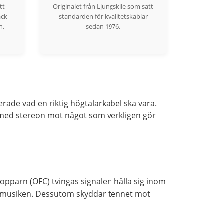
tt
Originalet från Ljungskile som satt
ack
standarden för kvalitetskablar
n.
sedan 1976.
rade vad en riktig högtalarkabel ska vara.
er med stereon mot något som verkligen gör
opparn (OFC) tvingas signalen hålla sig inom
g i musiken. Dessutom skyddar tennet mot