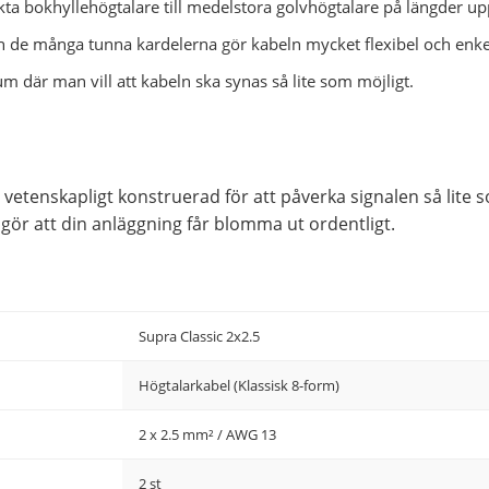
kta bokhyllehögtalare till medelstora golvhögtalare på längder upp
de många tunna kardelerna gör kabeln mycket flexibel och enkel 
rum där man vill att kabeln ska synas så lite som möjligt.
vetenskapligt konstruerad för att påverka signalen så lite som
 gör att din anläggning får blomma ut ordentligt.
Supra Classic 2x2.5
Högtalarkabel (Klassisk 8-form)
2 x 2.5 mm² / AWG 13
2 st