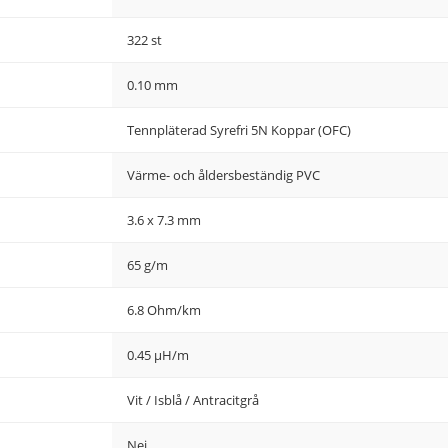
322 st
0.10 mm
Tennpläterad Syrefri 5N Koppar (OFC)
Värme- och åldersbeständig PVC
3.6 x 7.3 mm
65 g/m
6.8 Ohm/km
0.45 µH/m
Vit / Isblå / Antracitgrå
Nej