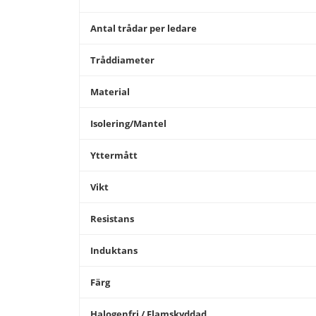
Antal trådar per ledare
Tråddiameter
Material
Isolering/Mantel
Yttermått
Vikt
Resistans
Induktans
Färg
Halogenfri / Flamskyddad