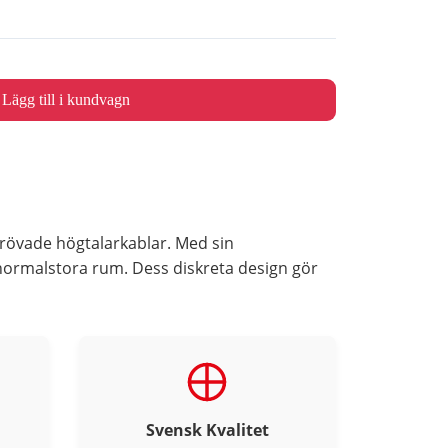
Lägg till i kundvagn
rövade högtalarkablar. Med sin
normalstora rum. Dess diskreta design gör
Svensk Kvalitet