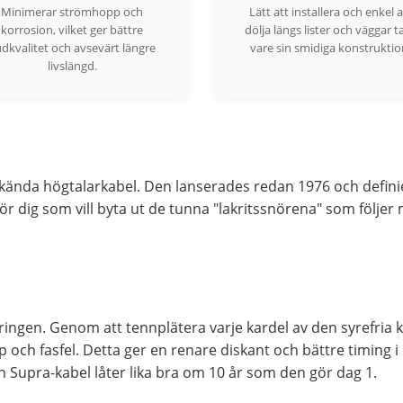
Minimerar strömhopp och
Lätt att installera och enkel a
korrosion, vilket ger bättre
dölja längs lister och väggar t
udkvalitet och avsevärt längre
vare sin smidiga konstruktio
livslängd.
kända högtalarkabel. Den lanserades redan 1976 och definie
 för dig som vill byta ut de tunna "lakritssnörena" som följ
.
ingen. Genom att tennplätera varje kardel av den syrefria k
pp och fasfel. Detta ger en renare diskant och bättre timin
En Supra-kabel låter lika bra om 10 år som den gör dag 1.