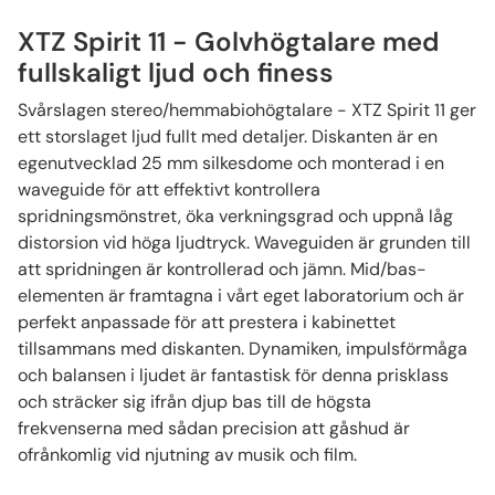
baspluggarna för att sluta portarna om högtalarna står
XTZ Spirit 11 - Golvhögtalare med
nära en vägg.
fullskaligt ljud och finess
• Stabilt Kabinett:
Svårslagen stereo/hemmabiohögtalare - XTZ Spirit 11 ger
Byggt i kraftig MDF med en 25mm tjock frontbaffel och
ett storslaget ljud fullt med detaljer. Diskanten är en
inre stagning för att effektivt döda resonanser som
egenutvecklad 25 mm silkesdome och monterad i en
annars riskerar att "smutsa ner" ljudet.
waveguide för att effektivt kontrollera
spridningsmönstret, öka verkningsgrad och uppnå låg
• Sömlöst Delningsfilter:
Ett påkostat filter med branta brantheter (vid 2100 Hz)
distorsion vid höga ljudtryck. Waveguiden är grunden till
säkerställer en perfekt, fasriktig övergång mellan diskant
att spridningen är kontrollerad och jämn. Mid/bas-
och bas för en naturtrogen röståtergivning.
elementen är framtagna i vårt eget laboratorium och är
perfekt anpassade för att prestera i kabinettet
• Premiumfinish:
tillsammans med diskanten. Dynamiken, impulsförmåga
Flerskiktslack i matt svart ger högtalarna ett tidlöst och
och balansen i ljudet är fantastisk för denna prisklass
exklusivt utseende som smälter in som eleganta möbler i
och sträcker sig ifrån djup bas till de högsta
vardagsrummet, helt utan störande ljusreflektioner i
frekvenserna med sådan precision att gåshud är
biomörkret.
ofrånkomlig vid njutning av musik och film.
💡 BEHÖVS VERKLIGEN EN SUBWOOFER?