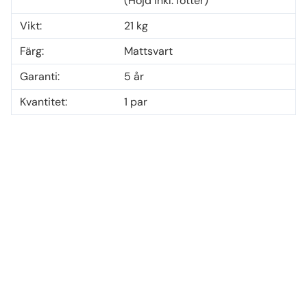
(Höjd inkl. fötter)
Vikt:
21 kg
Färg:
Mattsvart
Garanti:
5 år
Kvantitet:
1 par