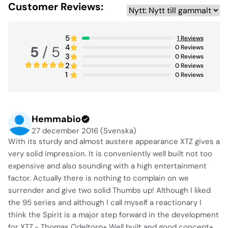
Customer Reviews:
5
1
Reviews
4
5
/ 5
0
Reviews
3
0
Reviews
2
0
Reviews
1
0
Reviews
Hemmabio
27 december 2016 (Svenska)
With its sturdy and almost austere appearance XTZ gives a
very solid impression. It is conveniently well built not too
expensive and also sounding with a high entertainment
factor. Actually there is nothing to complain on we
surrender and give two solid Thumbs up! Although I liked
the 95 series and although I call myself a reactionary I
think the Spirit is a major step forward in the development
for XTZ.- Thomas Odeltorp+ Well built and good concept+