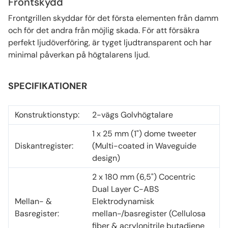
Frontskydd
Frontgrillen skyddar för det första elementen från damm
och för det andra från möjlig skada. För att försäkra
perfekt ljudöverföring, är tyget ljudtransparent och har
minimal påverkan på högtalarens ljud.
SPECIFIKATIONER
Konstruktionstyp:
2-vägs Golvhögtalare
1 x 25 mm (1") dome tweeter
Diskantregister:
(Multi-coated in Waveguide
design)
2 x 180 mm (6,5") Cocentric
Dual Layer C-ABS
Mellan- &
Elektrodynamisk
Basregister:
mellan-/basregister (Cellulosa
fiber & acrylonitrile butadiene