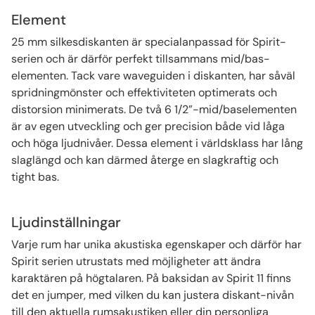
"Tack vare de kraftfulla dubbla basarna och den smarta
Element
2.5-vägskonstruktionen går Spirit 11 så djupt i basen (34
Hz) att många helt väljer att skippa subwoofern vid ren
25 mm silkesdiskanten är specialanpassad för Spirit-
musiklyssning. Du får en komplett och fysisk upplevelse
serien och är därför perfekt tillsammans mid/bas-
direkt från frontarna."
elementen. Tack vare waveguiden i diskanten, har såväl
spridningmönster och effektiviteten optimerats och
distorsion minimerats. De två 6 1/2”-mid/baselementen
är av egen utveckling och ger precision både vid låga
och höga ljudnivåer. Dessa element i världsklass har lång
slaglängd och kan därmed återge en slagkraftig och
tight bas.
Ljudinställningar
Varje rum har unika akustiska egenskaper och därför har
Spirit serien utrustats med möjligheter att ändra
karaktären på högtalaren. På baksidan av Spirit 11 finns
det en jumper, med vilken du kan justera diskant-nivån
till den aktuella rumsakustiken eller din personliga