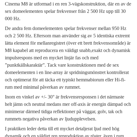
Cinema M8 är utformad i en ren 3-vägskonstruktion, där en av de
sex domeelementen spelar frekvenser från 2 500 Hz upp till 30
000 Hz.
De andra fem domeelementen spelar frekvenser mellan 950 Hz
och 2 500 Hz. Eftersom man använder sig av 5 identiska extremt
lätta element för mellanregistret (över ett brett frekvensområde) är
M8 kapabel att reproducera en väldigt snabb,exakt och dynamisk
impulsrespons med en mycket linjär fas och med
”punktkällskaraktär”. Tack vare konstruktionen med de sex
domeelementen i en line-array är spridningsmönstret kontrollerat
och optimerat för att täcka ett typiskt hemmabiorum eller Hi-fi-
rum med minimal påverkan av rummet.
Inom en vinkel av +/- 30° är frekvensresponsen i det närmaste
helt jämn och neutral medans mer off-axis är energin dämpad och
minimerar därmed tidiga reflektioner på väggar, golv, tak och
rummets negativa påverkan av ljudupplevelsen.
I praktiken leder detta till ett mycket detaljerat ljud med hög
dynamik och en väldigt ren reproduktion av röster, även i rum