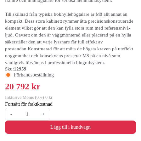
främre och mitthögtalare för seriösa hemmabiosystem.
Till skillnad från typiska bokhyllehögtalare är M8 allt annat än
kompakt. Dess stora kabinett rymmer åtta precisionskonstruerade
element vilket gör att den kan fylla stora rum med referensnivå-
ljud. Oavsett om den är väggmonterad eller placerad på en hylla
säkerställer den att varje lyssnare får full effekt av
prestandan.Konstruerad för att möta de högsta kraven på uteffekt
noggrannhet och konsekvens presterar M8 på en nivå som
vanligtvis förväntas i professionella biografsystem.
Sku:
12959
Förhandsbeställning
20 792 kr
Inklusive Moms (0%) 0 kr
Fortsätt för fraktkostnad
-
+
Lägg till i kundvagn