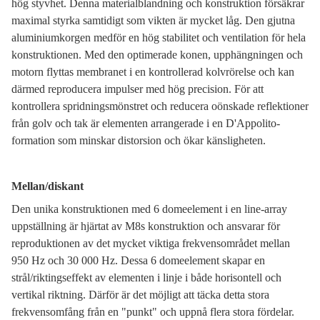
hög styvhet. Denna materialblandning och konstruktion försäkrar
maximal styrka samtidigt som vikten är mycket låg. Den gjutna
aluminiumkorgen medför en hög stabilitet och ventilation för hela
konstruktionen. Med den optimerade konen, upphängningen och
motorn flyttas membranet i en kontrollerad kolvrörelse och kan
därmed reproducera impulser med hög precision. För att
kontrollera spridningsmönstret och reducera oönskade reflektioner
från golv och tak är elementen arrangerade i en D'Appolito-
formation som minskar distorsion och ökar känsligheten.
Mellan/diskant
Den unika konstruktionen med 6 domeelement i en line-array
uppställning är hjärtat av M8s konstruktion och ansvarar för
reproduktionen av det mycket viktiga frekvensområdet mellan
950 Hz och 30 000 Hz. Dessa 6 domeelement skapar en
strål/riktingseffekt av elementen i linje i både horisontell och
vertikal riktning. Därför är det möjligt att täcka detta stora
frekvensomfång från en "punkt" och uppnå flera stora fördelar.