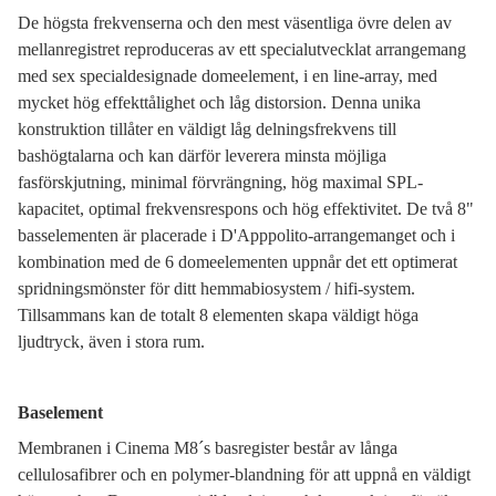
De högsta frekvenserna och den mest väsentliga övre delen av
mellanregistret reproduceras av ett specialutvecklat arrangemang
med sex specialdesignade domeelement, i en line-array, med
mycket hög effekttålighet och låg distorsion. Denna unika
konstruktion tillåter en väldigt låg delningsfrekvens till
bashögtalarna och kan därför leverera minsta möjliga
fasförskjutning, minimal förvrängning, hög maximal SPL-
kapacitet, optimal frekvensrespons och hög effektivitet. De två 8"
basselementen är placerade i D'Apppolito-arrangemanget och i
kombination med de 6 domeelementen uppnår det ett optimerat
spridningsmönster för ditt hemmabiosystem / hifi-system.
Tillsammans kan de totalt 8 elementen skapa väldigt höga
ljudtryck, även i stora rum.
Baselement
Membranen i Cinema M8´s basregister består av långa
cellulosafibrer och en polymer-blandning för att uppnå en väldigt