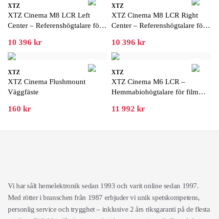
XTZ
XTZ
XTZ Cinema M8 LCR Left
XTZ Cinema M8 LCR Right
Center – Referenshögtalare för
Center – Referenshögtalare för
exklusiv hemmabio
exklusiv hemmabio
10 396 kr
10 396 kr
XTZ
XTZ
XTZ Cinema Flushmount
XTZ Cinema M6 LCR –
Väggfäste
Hemmabiohögtalare för film
och musik
160 kr
11 992 kr
Vi har sålt hemelektronik sedan 1993 och varit online sedan 1997.
Med rötter i branschen från 1987 erbjuder vi unik spetskompetens,
personlig service och trygghet – inklusive 2 års riksgaranti på de flesta