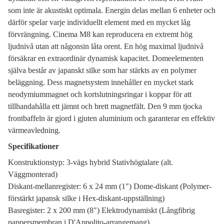
som inte är akustiskt optimala. Energin delas mellan 6 enheter och
därför spelar varje individuellt element med en mycket låg
förvrängning. Cinema M8 kan reproducera en extremt hög
ljudnivå utan att någonsin låta orent. En hög maximal ljudnivå
försäkrar en extraordinär dynamisk kapacitet. Domeelementen
själva består av japanskt silke som har stärkts av en polymer
beläggning. Dess magnetsystem innehåller en mycket stark
neodymiummagnet och kortslutningsringar i koppar för att
tillhandahålla ett jämnt och brett magnetfält. Den 9 mm tjocka
frontbaffeln är gjord i gjuten aluminium och garanterar en effektiv
värmeavledning.
Specifikationer
Konstruktionstyp: 3-vägs hybrid Stativhögtalare (alt.
Väggmonterad)
Diskant-mellanregister: 6 x 24 mm (1") Dome-diskant (Polymer-
förstärkt japansk silke i Hex-diskant-uppställning)
Basregister: 2 x 200 mm (8") Elektrodynamiskt (Långfibrig
pappersmembran i D'Appolito-arrangemang)