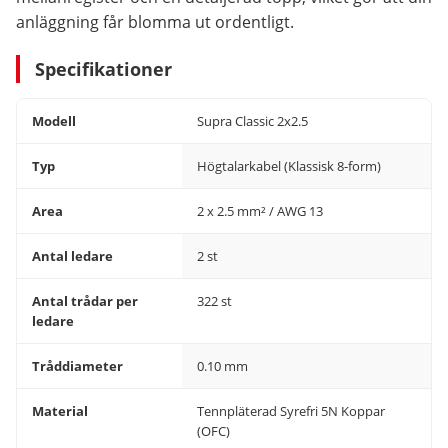
anläggning får blomma ut ordentligt.
Specifikationer
Modell
Supra Classic 2x2.5
Typ
Högtalarkabel (Klassisk 8-form)
Area
2 x 2.5 mm² / AWG 13
Antal ledare
2 st
Antal trådar per
322 st
ledare
Tråddiameter
0.10 mm
Material
Tennpläterad Syrefri 5N Koppar
(OFC)