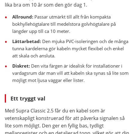
lika bra om 10 år som den gör dag 1.
Allround:
Passar utmärkt till allt från kompakta
bokhyllehögtalare till medelstora golvhögtalare på
längder upp till ca 10 meter.
Lättarbetad:
Den mjuka PVC-isoleringen och de många
tunna kardelerna gör kabeln mycket flexibel och enkel
att skala och ansluta.
Diskret:
Den vita färgen är idealisk för installationer i
vardagsrum där man vill att kabeln ska synas så lite som
möjligt mot ljusa väggar eller lister.
Ett tryggt val
Med Supra Classic 2.5 får du en kabel som är
vetenskapligt konstruerad för att påverka signalen så
lite som möjligt. Den ger en fyllig bas, tydligt
mellanregister och en detaljerad topp, vilket gör att din