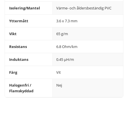
Isolering/Mantel
Värme- och åldersbeständig PVC
Yttermått
3.6 x 7.3 mm
Vikt
65 g/m
Resistans
6.8 Ohm/km
Induktans
0.45 µH/m
Färg
Vit
Halogenfri /
Nej
Flamskyddad