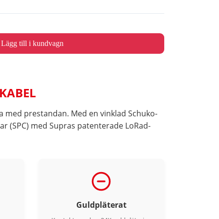
Lägg till i kundvagn
 KABEL
sa med prestandan. Med en vinklad Schuko-
ppar (SPC) med Supras patenterade LoRad-
Guldpläterat