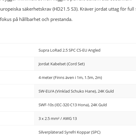
ropeiska säkerhetskrav (HD21.5 S3). Kräver jordat uttag för full
 fokus på hållbarhet och prestanda.
Supra LoRad 2.5 SPC CS-EU Angled
Jordat Kabelset (Cord Set)
4 meter (Finns även i 1m, 1.5m, 2m)
SW-EU/A (Vinklad Schuko Hane), 24K Guld
SWF-10s (IEC-320 C13 Hona), 24K Guld
3 x 2.5 mm² / AWG 13
Silverpläterad Syrefri Koppar (SPC)