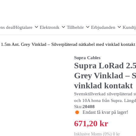
ns deal
Högtalare
Elektronik
Tillbehör
Erbjudanden
Kundtj
.5m Ant. Grey Vinklad – Silverpläterad nätkabel med vinklad kontakt
Supra Cables
Supra LoRad 2.
Grey Vinklad – S
vinklad kontakt
Svensktillverkad silverpläterad
och 10A hona från Supra. Längd
Sku:
20408
Endast få kvar på lager!
671,20 kr
Inklusive Moms (0%) 0 kr