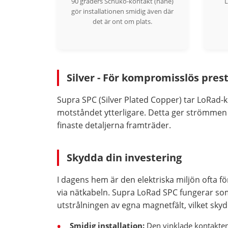
90 graders Schuko-kontakt (hane)
L
gör installationen smidig även där
det är ont om plats.
Silver - För kompromisslös pres
Supra SPC (Silver Plated Copper) tar LoRad-k
motståndet ytterligare. Detta ger strömmen e
finaste detaljerna framträder.
Skydda din investering
I dagens hem är den elektriska miljön ofta fö
via nätkabeln. Supra LoRad SPC fungerar so
utstrålningen av egna magnetfält, vilket skyd
Smidig installation:
Den vinklade kontakten