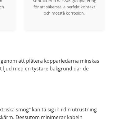
rm
Kontakterna har 24K guldplätering
och
för att säkerställa perfekt kontakt
och motstå korrosion.
och genom att plätera kopparledarna minskas
et ljud med en tystare bakgrund där de
riska smog" kan ta sig in i din utrustning
n-skärm. Dessutom minimerar kabeln