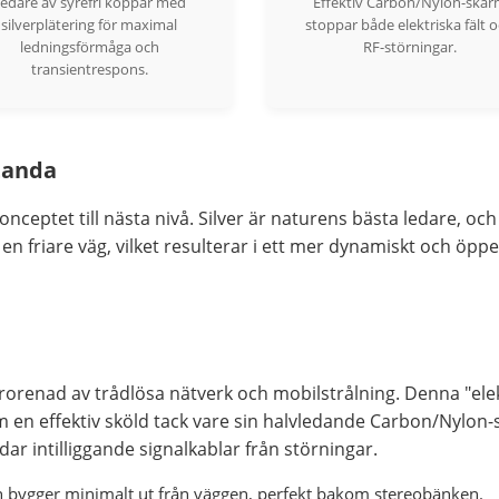
edare av syrefri koppar med
Effektiv Carbon/Nylon-skä
silverplätering för maximal
stoppar både elektriska fält 
ledningsförmåga och
RF-störningar.
transientrespons.
tanda
onceptet till nästa nivå. Silver är naturens bästa ledare, 
n friare väg, vilket resulterar i ett mer dynamiskt och öpp
rorenad av trådlösa nätverk och mobilstrålning. Denna "elekt
m en effektiv sköld tack vare sin halvledande Carbon/Nylo
dar intilliggande signalkablar från störningar.
 bygger minimalt ut från väggen, perfekt bakom stereobänken.