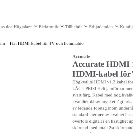
ns deal
Högtalare
Elektronik
Tillbehör
Erbjudanden
Kundtj
 5m – Flat HDMI-kabel för TV och hemmabio
Accurate
Accurate HDMI 1
HDMI-kabel för
Högkvalité HDMI v1.3 kabel för 
LÅGT PRIS! Helt jämförbar med m
svart färg. Kabel med hög kvalité t
kvantitét-därav mycket lågt pris.
av ledande företag inom underhål
standard i termer av kvalitet has
överförs digitalt i en hastighet u
skärmad med totalt 2st skärmande