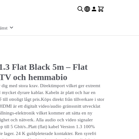
änst
.3 Flat Black 5m – Flat
 TV och hemmabio
dig med stora krav. Direktimport vilket ger extremt
ycket dyrare kablar. Kabeln är platt och har en
ill otroligt lågt pris.Köps direkt från tillverkare i stor
HDMI är ett digitalt video/audio gränssnitt utvecklat
lnings-elektronik vilket kommer att sätta en ny
tighet och nätverk. Alla audio och video signaler
pp till 5 Gbit/s..Platt (flat) kabel Version 1.3 100%
 lager. 24 K guldpleterade kontakter. Ren syrefri