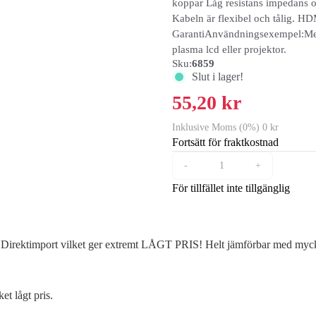
koppar Låg resistans impedans o
Kabeln är flexibel och tålig. H
GarantiAnvändningsexempel:Mell
plasma lcd eller projektor.
Sku:
6859
Slut i lager!
55,20 kr
Inklusive Moms (0%) 0 kr
Fortsätt för fraktkostnad
-
+
För tillfället inte tillgänglig
Direktimport vilket ger extremt LÅGT PRIS! Helt jämförbar med mycket 
et lågt pris.