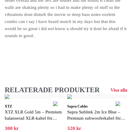
better overall and the SPL are louder and the sound is clean the
walls are shaking plenty so i had to make plenty of stuff so the
vibrations dont disturb the movie or deep bass notes exelent
combo can i say i have heard mutch in my days but that this
would be so great i did not know u should try it dont be afraid if it
sounds to good.
RELATERADE PRODUKTER
Visa alla
XTZ
Supra Cables
XTZ XLR Gold 5m – Premium
Supra Sublink 2m Ice Blue –
balanserad XLR-kabel för
Premium subwooferkabel för
störningsfri ljudöverföring
ren och störningsfri bas
300 kr
320 kr