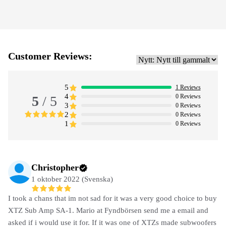
Customer Reviews:
5
1
Reviews
4
0
Reviews
5
/ 5
3
0
Reviews
2
0
Reviews
1
0
Reviews
Christopher
1 oktober 2022 (Svenska)
I took a chans that im not sad for it was a very good choice to buy
XTZ Sub Amp SA-1. Mario at Fyndbörsen send me a email and
asked if i would use it for. If it was one of XTZs made subwoofers