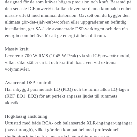
designad för de som kräver högsta precision och kraft. Baserad på
den senaste ICEpower®-tekniken levererar denna kompakta enhet
massiv effekt med minimal distorsion. Oavsett om du bygger den
ultimata gör-det-själv-subwoofern eller uppgraderar en befintlig
installation, ger SA-1 de avancerade DSP-verktygen och den råa
energin som behövs för att ge energi åt hela ditt rum.
Massiv kraft:
Levererar 700 W RMS (1045 W Peak) via sin ICEpower®-modul,
vilket säkerställer en tät och kraftfull bas även vid extrema
volymnivåer.
Avancerad DSP-kontroll:
Har inbyggd parametrisk EQ (PEQ) och tre förinställda EQ-lägen
(REF, EQ1, EQ2) för att perfekt anpassa ljudet till rummets
akustik.
Högklassig anslutning:
Utrustad med både RCA- och balanserade XLR-ingångar/utgångar
(pass-through), vilket gör den kompatibel med professionell
studioutrustning och avancerade hemmabio-processorer.