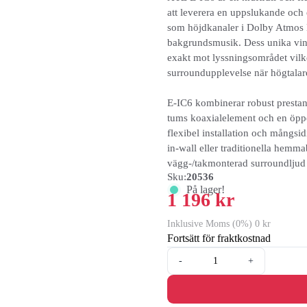
att leverera en uppslukande och e
som höjdkanaler i Dolby Atmos
bakgrundsmusik. Dess unika vinkl
exakt mot lyssningsområdet vilk
surroundupplevelse när högtalare
E-IC6 kombinerar robust prestand
tums koaxialelement och en öppe
flexibel installation och mångsi
in-wall eller traditionella hemm
vägg-/takmonterad surroundljud 
Sku:
20536
På lager!
1 196 kr
Inklusive Moms (0%) 0 kr
Fortsätt för fraktkostnad
-
+