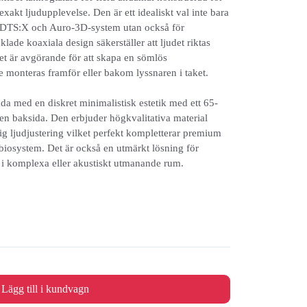
xakt ljudupplevelse. Den är ett idealiskt val inte bara
 DTS:X och Auro-3D-system utan också för
ade koaxiala design säkerställer att ljudet riktas
et är avgörande för att skapa en sömlös
 monteras framför eller bakom lyssnaren i taket.
a med en diskret minimalistisk estetik med ett 65-
n baksida. Den erbjuder högkvalitativa material
dig ljudjustering vilket perfekt kompletterar premium
abiosystem. Det är också en utmärkt lösning för
i komplexa eller akustiskt utmanande rum.
Lägg till i kundvagn