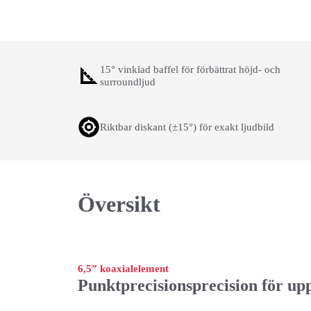
15° vinklad baffel för förbättrat höjd- och
surroundljud
Riktbar diskant (±15°) för exakt ljudbild
Översikt
6,5” koaxialelement
Punktprecisionsprecision för up