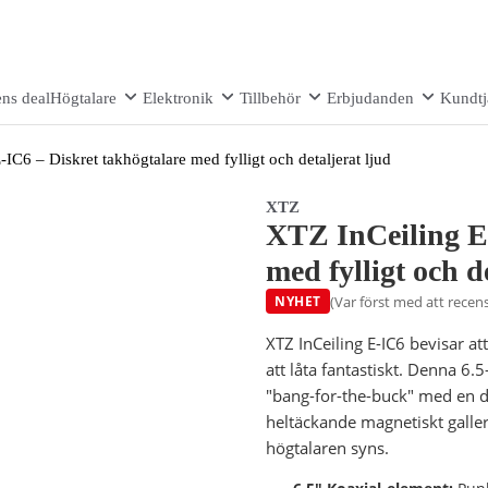
ns deal
Högtalare
Elektronik
Tillbehör
Erbjudanden
Kundtj
IC6 – Diskret takhögtalare med fylligt och detaljerat ljud
XTZ
XTZ InCeiling E-
med fylligt och d
(Var först med att recens
NYHET
XTZ InCeiling E-IC6 bevisar at
att låta fantastiskt. Denna 6
"bang-for-the-buck" med en di
heltäckande magnetiskt galler
högtalaren syns.