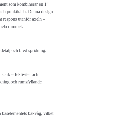
ement som kombinerar en 1” 
nda punktkälla. Denna design 
nt respons utanför axeln – 
 hela rummet.
detalj och bred spridning.
stark effektivitet och 
gning och rumsfyllande 
n baselementets bakvåg, vilket 