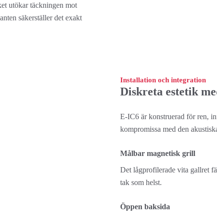
lket utökar täckningen mot 
nten säkerställer det exakt 
Installation och integration
Diskreta estetik med
E-IC6 är konstruerad för ren, inf
kompromissa med den akustiska
Målbar magnetisk grill
Det lågprofilerade vita gallret f
tak som helst.
Öppen baksida