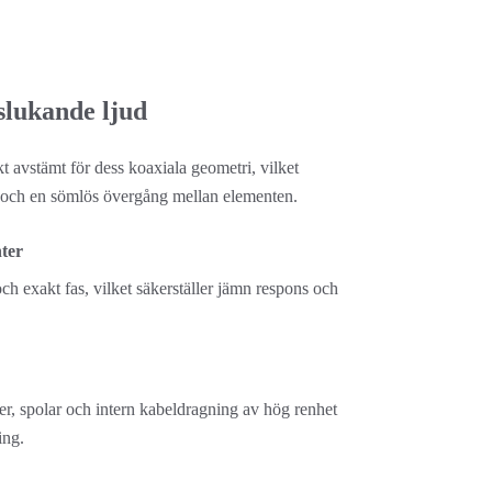
slukande ljud
kt avstämt för dess koaxiala geometri, vilket 
ing och en sömlös övergång mellan elementen.
nter
h exakt fas, vilket säkerställer jämn respons och 
r, spolar och intern kabeldragning av hög renhet 
ing.