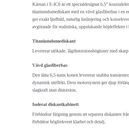
Kärnan i E-IC6 är ett specialdesignat 6,5” koaxialel
titaniumdomediskant med en vävd glasfiberbas i en e
ger exakt ljudbild, naturlig faslinjering och konsekve
avgörande för realistiska, uppslukande höjdeffekter i
Titaniumdomediskant
Levererar utökade, lågdistorsionshögtoner med skarp 
Vävd glasfiberbas
Den lätta 6,5-tums konen levererar snabba transienter, 
dynamisk uteffekt. Dess motorsystem ger djup förlän
slagkraft utan distorsion.
Isolerat diskantkabinett
Förhindrar färgning genom att separera diskanten frå
förbättrar högfrekvent klarhet och detalj.