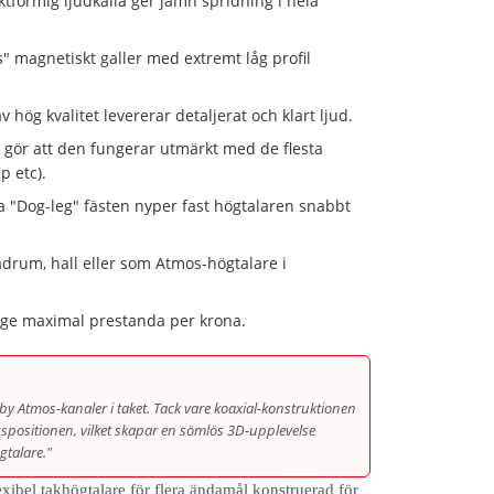
tformig ljudkälla ger jämn spridning i hela
" magnetiskt galler med extremt låg profil
 hög kvalitet levererar detaljerat och klart ljud.
 gör att den fungerar utmärkt med de flesta
p etc).
 "Dog-leg" fästen nyper fast högtalaren snabbt
adrum, hall eller som Atmos-högtalare i
t ge maximal prestanda per krona.
olby Atmos-kanaler i taket. Tack vare koaxial-konstruktionen
ngspositionen, vilket skapar en sömlös 3D-upplevelse
talare."
exibel takhögtalare för flera ändamål konstruerad för