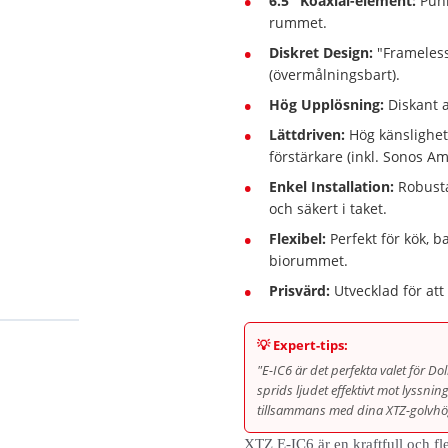
6.5" Koaxial-element:
Punk
rummet.
Diskret Design:
"Frameless
(övermålningsbart).
Hög Upplösning:
Diskant av
Lättdriven:
Hög känslighet
förstärkare (inkl. Sonos Am
Enkel Installation:
Robusta
och säkert i taket.
Flexibel:
Perfekt för kök, b
biorummet.
Prisvärd:
Utvecklad för at
💡 Expert-tips:
"E-IC6 är det perfekta valet för D
sprids ljudet effektivt mot lyssni
tillsammans med dina XTZ-golvhög
XTZ E-IC6 är en kraftfull och fl