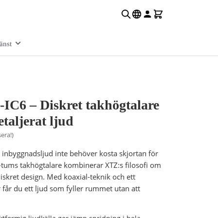
änst
IC6 – Diskret takhögtalare
etaljerat ljud
era!)
t inbyggnadsljud inte behöver kosta skjortan för
.5-tums takhögtalare kombinerar XTZ:s filosofi om
skret design. Med koaxial-teknik och ett
 får du ett ljud som fyller rummet utan att