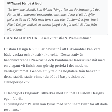
💡 Tipset för bäst ljud:
"Ett tomt metallstativ kan ibland 'klinga' lite om du knackar på det.
För att få ut maximal prestanda rekommenderar vi att du fyller
pelaren till ca 60-70% med torrt sand eller Custom Designs 'Inert
Filler'. Det ger stativet en enorm tyngd och gör det helt dödt från
vibrationer."
HANDMADE IN UK: Laserskuret stål & Premiumfinish
Custom Design RS 300 är beviset på att HiFi-möbler kan vara
både vackra och akustiskt korrekta. Dessa stativ är
handtillverkade i Newcastle och kombinerar laserskuret stål med
en elegant vit finish som gör sig perfekt i det moderna
vardagsrummet. Genom att lyfta dina högtalare från bänken till
dessa stabila stativ vinner du både i basprecision och
stereoperspektiv.
• Handgjort i England: Tillverkas med stolthet i Custom Designs
egen fabrik.
• Fyllningsbar: Pelaren kan fyllas med sand/Inert Filler för att döda
resonanser.