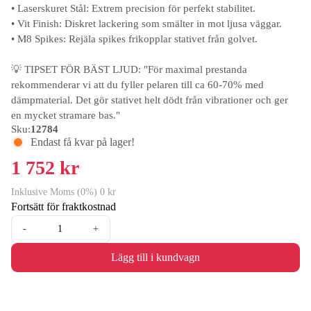
• Laserskuret Stål: Extrem precision för perfekt stabilitet.
• Vit Finish: Diskret lackering som smälter in mot ljusa väggar.
• M8 Spikes: Rejäla spikes frikopplar stativet från golvet.
💡 TIPSET FÖR BÄST LJUD: "För maximal prestanda
rekommenderar vi att du fyller pelaren till ca 60-70% med
dämpmaterial. Det gör stativet helt dödt från vibrationer och ger
en mycket stramare bas."
Sku:
12784
Endast få kvar på lager!
1 752 kr
Inklusive Moms (0%) 0 kr
Fortsätt för fraktkostnad
-
+
Lägg till i kundvagn