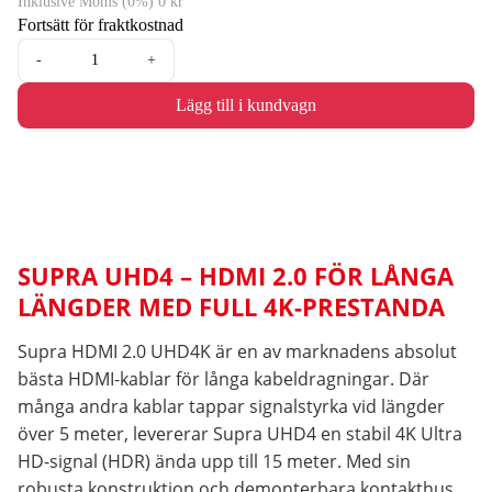
Inklusive Moms (0%) 0 kr
Fortsätt för fraktkostnad
-
+
Lägg till i kundvagn
SUPRA UHD4 – HDMI 2.0 FÖR LÅNGA
LÄNGDER MED FULL 4K-PRESTANDA
Supra HDMI 2.0 UHD4K är en av marknadens absolut
bästa HDMI-kablar för långa kabeldragningar. Där
många andra kablar tappar signalstyrka vid längder
över 5 meter, levererar Supra UHD4 en stabil 4K Ultra
HD-signal (HDR) ända upp till 15 meter. Med sin
robusta konstruktion och demonterbara kontakthus