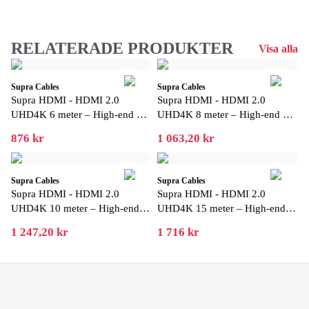
RELATERADE PRODUKTER
Visa alla
Supra Cables
Supra Cables
Supra HDMI - HDMI 2.0
Supra HDMI - HDMI 2.0
UHD4K 6 meter – High-end 4K
UHD4K 8 meter – High-end 4K
HDMI-kabel för hemmabio och
HDMI-kabel för hemmabio och
876 kr
1 063,20 kr
projektor
projektor
Supra Cables
Supra Cables
Supra HDMI - HDMI 2.0
Supra HDMI - HDMI 2.0
UHD4K 10 meter – High-end
UHD4K 15 meter – High-end
4K HDMI-kabel för hemmabio
4K HDMI-kabel för hemmabio
1 247,20 kr
1 716 kr
och projektor
och projektor