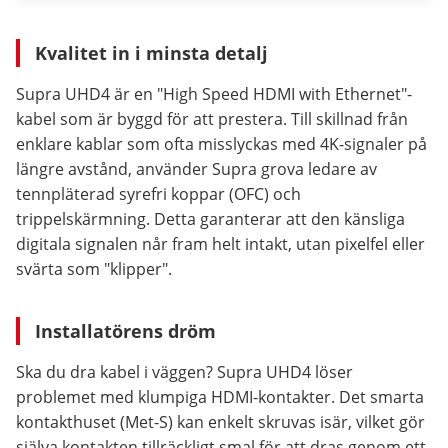
Kvalitet in i minsta detalj
Supra UHD4 är en "High Speed HDMI with Ethernet"-
kabel som är byggd för att prestera. Till skillnad från
enklare kablar som ofta misslyckas med 4K-signaler på
längre avstånd, använder Supra grova ledare av
tennpläterad syrefri koppar (OFC) och
trippelskärmning. Detta garanterar att den känsliga
digitala signalen når fram helt intakt, utan pixelfel eller
svärta som "klipper".
Installatörens dröm
Ska du dra kabel i väggen? Supra UHD4 löser
problemet med klumpiga HDMI-kontakter. Det smarta
kontakthuset (Met-S) kan enkelt skruvas isär, vilket gör
själva kontakten tillräckligt smal för att dras genom ett