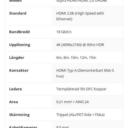
Modell
Supra HDMI-HDMI 2.0 UHD4K
Standard
HDMI 2.0b (High Speed with
Ethernet)
Bandbredd
18 Gbit/s
Upplösning
4K (4096x2160) @ 60Hz HDR
Längder
6m, 8m, 10m, 12m, 15m
Kontakter
HDMI Typ A (Demonterbart Met-S
hus)
Ledare
Tennpläterad 5N OFC Koppar
Area
0.21 mm² / AWG 24
Skärmning
Trippel (Alu/PET-folie + Fläta)
Kabeldiameter
9.5 mm