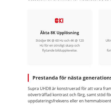
Äkta 8K Upplösning
Stödjer 8K @ 60 Hz och 4K @ 120
Ult
Hz för en otroligt skarp och
flytande bildupplevelse.
fo
Prestanda för nästa generation
Supra UHD8 är konstruerad för att vara framt
oöverträffad kontrast och färg, samt stöd 
uppdateringsfrekvens eller en hemmabioentu