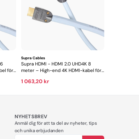
Supra Cables
 6
Supra HDMI - HDMI 2.0 UHD4K 8
el för
meter – High-end 4K HDMI-kabel för
hemmabio och projektor
1 063,20 kr
NYHETSBREV
Anmäl dig för att ta del av nyheter, tips
och unika erbjudanden