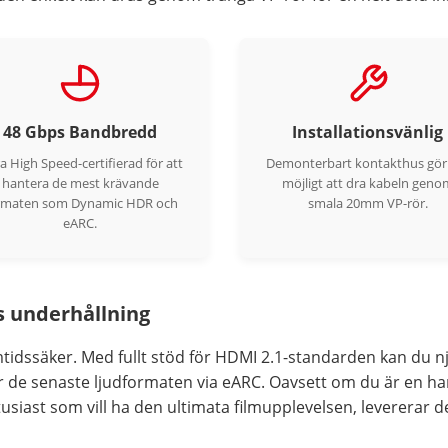
48 Gbps Bandbredd
Installationsvänlig
ra High Speed-certifierad för att
Demonterbart kontakthus gör
hantera de mest krävande
möjligt att dra kabeln geno
rmaten som Dynamic HDR och
smala 20mm VP-rör.
eARC.
s underhållning
idssäker. Med fullt stöd för HDMI 2.1-standarden kan du nju
för de senaste ljudformaten via eARC. Oavsett om du är en 
siast som vill ha den ultimata filmupplevelsen, levererar