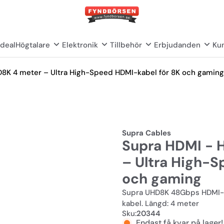
deal
Högtalare
Elektronik
Tillbehör
Erbjudanden
Kun
D8K 4 meter – Ultra High-Speed HDMI-kabel för 8K och gaming
Supra Cables
Supra HDMI - 
– Ultra High-S
och gaming
Supra UHD8K 48Gbps HDMI-H
kabel. Längd: 4 meter
Sku:
20344
Endast få kvar på lager!