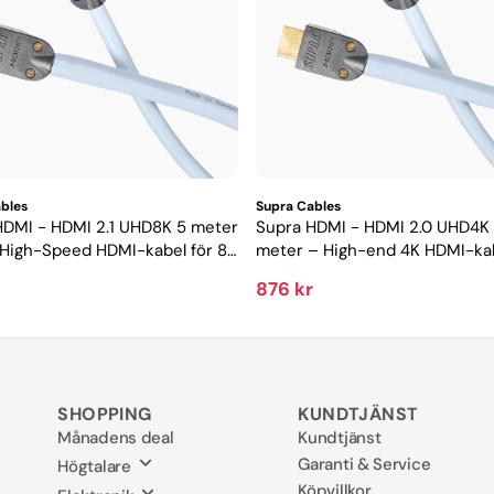
bles
Supra Cables
HDMI - HDMI 2.1 UHD8K 5 meter
Supra HDMI - HDMI 2.0 UHD4K
 High-Speed HDMI-kabel för 8K
meter – High-end 4K HDMI-kab
ming
hemmabio och projektor
876 kr
SHOPPING
KUNDTJÄNST
Månadens deal
Kundtjänst
Garanti & Service
Högtalare
Köpvillkor