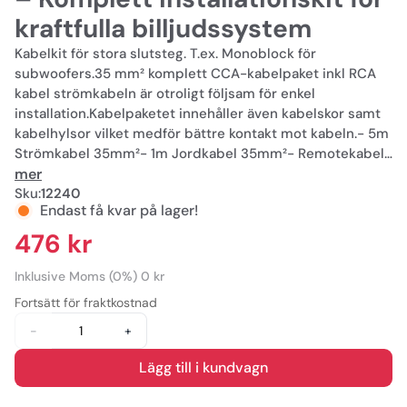
kraftfulla billjudssystem
Kabelkit för stora slutsteg. T.ex. Monoblock för
subwoofers.35 mm² komplett CCA-kabelpaket inkl RCA
kabel strömkabeln är otroligt följsam för enkel
installation.Kabelpaketet innehåller även kabelskor samt
kabelhylsor vilket medför bättre kontakt mot kabeln.- 5m
Strömkabel 35mm²- 1m Jordkabel 35mm²- Remotekabel-
5m Lågnivåkabel- Säkringshållare- Säkring- Kabelskor
mer
Sku:
12240
Endast få kvar på lager!
476 kr
Inklusive Moms (0%) 0 kr
Fortsätt för fraktkostnad
-
+
Lägg till i kundvagn