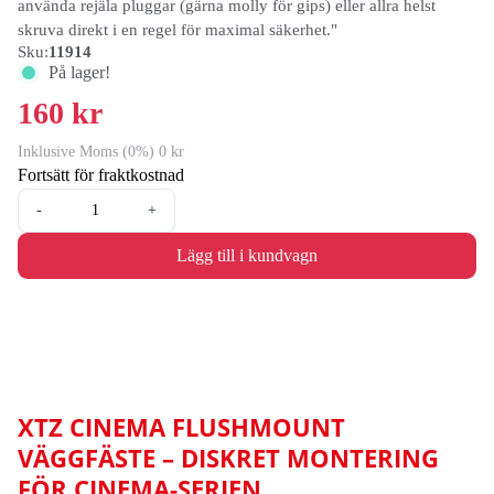
använda rejäla pluggar (gärna molly för gips) eller allra helst
skruva direkt i en regel för maximal säkerhet."
Sku:
11914
På lager!
160 kr
Inklusive Moms (0%) 0 kr
Fortsätt för fraktkostnad
-
+
Lägg till i kundvagn
XTZ CINEMA FLUSHMOUNT
VÄGGFÄSTE – DISKRET MONTERING
FÖR CINEMA-SERIEN