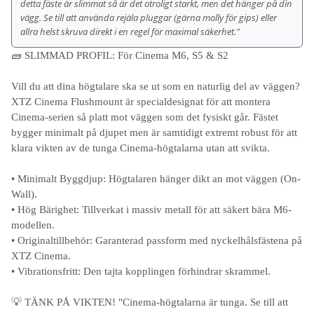
detta fäste är slimmat så är det otroligt starkt, men det hänger på din
vägg. Se till att använda rejäla pluggar (gärna molly för gips) eller
allra helst skruva direkt i en regel för maximal säkerhet."
🧱 SLIMMAD PROFIL: För Cinema M6, S5 & S2
Vill du att dina högtalare ska se ut som en naturlig del av väggen?
XTZ Cinema Flushmount är specialdesignat för att montera
Cinema-serien så platt mot väggen som det fysiskt går. Fästet
bygger minimalt på djupet men är samtidigt extremt robust för att
klara vikten av de tunga Cinema-högtalarna utan att svikta.
• Minimalt Byggdjup: Högtalaren hänger dikt an mot väggen (On-
Wall).
• Hög Bärighet: Tillverkat i massiv metall för att säkert bära M6-
modellen.
• Originaltillbehör: Garanterad passform med nyckelhålsfästena på
XTZ Cinema.
• Vibrationsfritt: Den tajta kopplingen förhindrar skrammel.
💡 TÄNK PÅ VIKTEN! "Cinema-högtalarna är tunga. Se till att