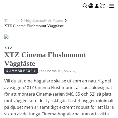
Tillbehör
Högtalarstativ & Fästen
XTZ Cinema Flushmount Väggfäste
XTZ
XTZ Cinema Flushmount
Väggfäste
(För Cinema M6, S5 & S2)
SLIMMAD PROFIL
Vill du att dina högtalare ska se ut som en naturlig del
av väggen? XTZ Cinema Flushmount är specialdesignat
för att montera Cinema-serien (M6, S5 och S2) så platt
mot väggen som det fysiskt går. Fästet bygger minimalt
på djupet men är samtidigt extremt robust för att klara
vikten av de tunga Cinema-högtalarna utan att svikta