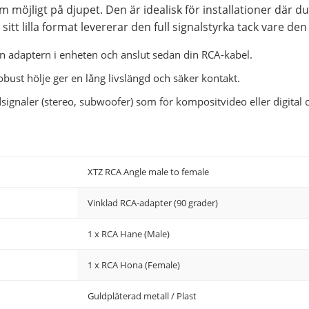
m möjligt på djupet. Den är idealisk för installationer där d
sitt lilla format levererar den full signalstyrka tack vare de
n adaptern i enheten och anslut sedan din RCA-kabel.
bust hölje ger en lång livslängd och säker kontakt.
dsignaler (stereo, subwoofer) som för kompositvideo eller digital 
XTZ RCA Angle male to female
Vinklad RCA-adapter (90 grader)
1 x RCA Hane (Male)
1 x RCA Hona (Female)
Guldpläterad metall / Plast