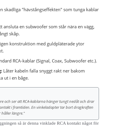
n skadliga "hävstångseffekten" som tunga kablar
tt ansluta en subwoofer som står nära en vägg,
rångt skåp.
gen konstruktion med guldpläterade ytor
t.
ndard RCA-kablar (Signal, Coax, Subwoofer etc.).
:
Låter kabeln falla snyggt rakt ner bakom
ka ut i en båge.
are och ser att RCA-kablarna hänger tungt nedåt och drar
ontakt i framtiden. En vinkeladapter tar bort dragkraften
 håller längre."
ggningen så är denna vinklade RCA kontakt något för