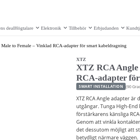
ns deal
Högtalare
Elektronik
Tillbehör
Erbjudanden
Kundtj
ale to Female – Vinklad RCA-adapter för smart kabeldragning
XTZ
XTZ RCA Angle M
RCA-adapter för
(90 Gra
SMART INSTALLATION
XTZ RCA Angle adapter är de
utgångar. Tunga High-End k
förstärkarens känsliga RCA
Genom att vinkla kontakten
det dessutom möjligt att s
betydligt närmare väggen.