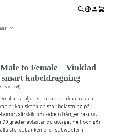
änst
ale to Female – Vinklad
 smart kabeldragning
ders Vinkel)
n lilla detaljen som räddar dina in- och
ablar kan skapa en stor belastning på
-honor, särskilt om kabeln hänger rakt ut.
 90 grader avlastar du uttaget helt och gör
tälla stereobänken eller subwoofern