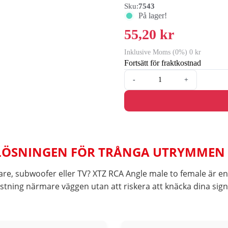
Sku:
7543
På lager!
55,20 kr
Inklusive Moms (0%) 0 kr
Fortsätt för fraktkostnad
-
+
– LÖSNINGEN FÖR TRÅNGA UTRYMMEN
e, subwoofer eller TV? XTZ RCA Angle male to female är en
ustning närmare väggen utan att riskera att knäcka dina sign