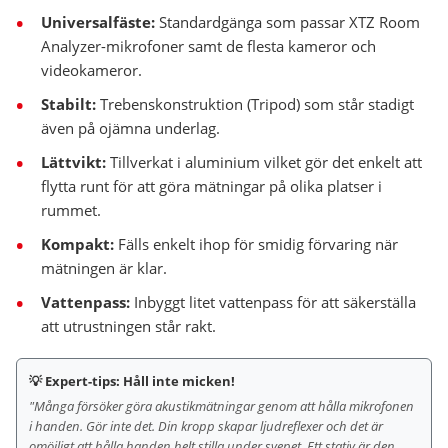
Universalfäste:
Standardgänga som passar XTZ Room
Analyzer-mikrofoner samt de flesta kameror och
videokameror.
Stabilt:
Trebenskonstruktion (Tripod) som står stadigt
även på ojämna underlag.
Lättvikt:
Tillverkat i aluminium vilket gör det enkelt att
flytta runt för att göra mätningar på olika platser i
rummet.
Kompakt:
Fälls enkelt ihop för smidig förvaring när
mätningen är klar.
Vattenpass:
Inbyggt litet vattenpass för att säkerställa
att utrustningen står rakt.
💡 Expert-tips: Håll inte micken!
"Många försöker göra akustikmätningar genom att hålla mikrofonen
i handen. Gör inte det. Din kropp skapar ljudreflexer och det är
omöjligt att hålla handen helt stilla under svepet. Ett stativ är den