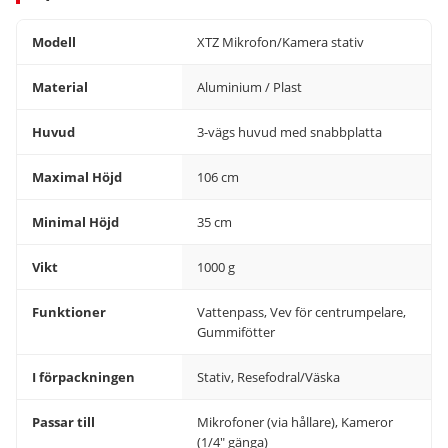
Modell
XTZ Mikrofon/Kamera stativ
Material
Aluminium / Plast
Huvud
3-vägs huvud med snabbplatta
Maximal Höjd
106 cm
Minimal Höjd
35 cm
Vikt
1000 g
Funktioner
Vattenpass, Vev för centrumpelare,
Gummifötter
I förpackningen
Stativ, Resefodral/Väska
Passar till
Mikrofoner (via hållare), Kameror
(1/4" gänga)