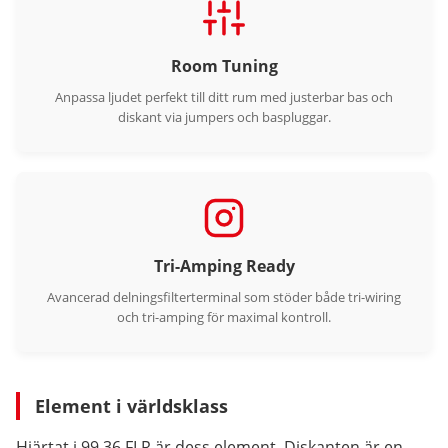
Room Tuning
Anpassa ljudet perfekt till ditt rum med justerbar bas och
diskant via jumpers och baspluggar.
Tri-Amping Ready
Avancerad delningsfilterterminal som stöder både tri-wiring
och tri-amping för maximal kontroll.
Element i världsklass
Hjärtat i 99.36 FLR är dess element. Diskanten är en