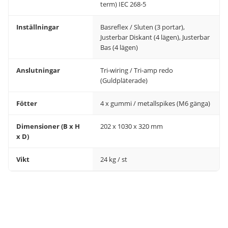
term) IEC 268-5
Inställningar
Basreflex / Sluten (3 portar),
Justerbar Diskant (4 lägen), Justerbar
Bas (4 lägen)
Anslutningar
Tri-wiring / Tri-amp redo
(Guldpläterade)
Fötter
4 x gummi / metallspikes (M6 gänga)
Dimensioner (B x H
202 x 1030 x 320 mm
x D)
Vikt
24 kg / st