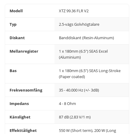
Modell
XTZ 99.36 FLR V2
Typ
2.5-vägs Golvhögtalare
Diskant
Banddiskant (Resin-Aluminum)
Mellanregister
1 x 180mm (6.5") SEAS Excel
(Aluminium)
Bas
1 x 180mm (6.5") SEAS Long-Stroke
(Paper coated)
Frekvensomfång
35 - 40.000 Hz (+/- 3dB)
Impedans
4 - 8 Ohm
Känslighet
87 dB (2.83 V/1 m)
Effekttålighet
550 W (Short term), 200 W (Long