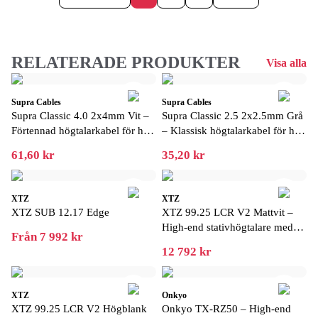
RELATERADE PRODUKTER
Visa alla
Supra Cables
Supra Cables
Supra Classic 4.0 2x4mm Vit –
Supra Classic 2.5 2x2.5mm Grå
Förtennad högtalarkabel för hi-fi
– Klassisk högtalarkabel för hi-
och hemmabio
fi och hemmabio
61,60 kr
35,20 kr
XTZ
XTZ
XTZ SUB 12.17 Edge
XTZ 99.25 LCR V2 Mattvit –
High-end stativhögtalare med
Från 7 992 kr
extrem precision
12 792 kr
XTZ
Onkyo
XTZ 99.25 LCR V2 Högblank
Onkyo TX-RZ50 – High-end