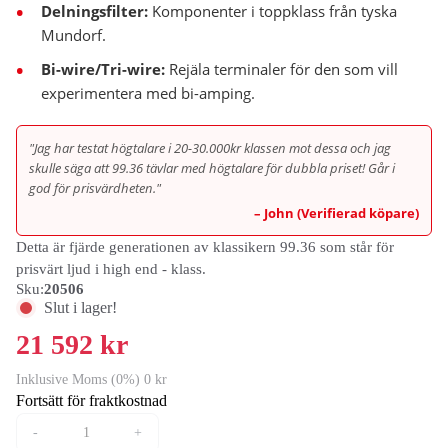
Delningsfilter:
Komponenter i toppklass från tyska
Mundorf.
Bi-wire/Tri-wire:
Rejäla terminaler för den som vill
experimentera med bi-amping.
"Jag har testat högtalare i 20-30.000kr klassen mot dessa och jag
skulle säga att 99.36 tävlar med högtalare för dubbla priset! Går i
god för prisvärdheten."
– John (Verifierad köpare)
Detta är fjärde generationen av klassikern 99.36 som står för
prisvärt ljud i high end - klass.
Sku:
20506
Slut i lager!
21 592 kr
Inklusive Moms (0%) 0 kr
Fortsätt för fraktkostnad
-
+