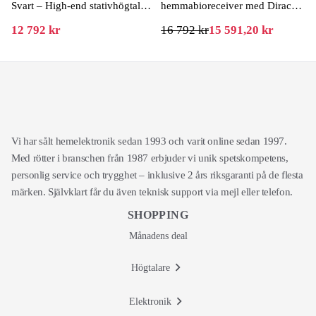
Svart – High-end stativhögtalare
hemmabioreceiver med Dirac
med extrem precision
Live
12 792 kr
16 792 kr
15 591,20 kr
Vi har sålt hemelektronik sedan 1993 och varit online sedan 1997.
Med rötter i branschen från 1987 erbjuder vi unik spetskompetens,
personlig service och trygghet – inklusive 2 års riksgaranti på de flesta
märken. Självklart får du även teknisk support via mejl eller telefon.
SHOPPING
Månadens deal
Högtalare
Elektronik