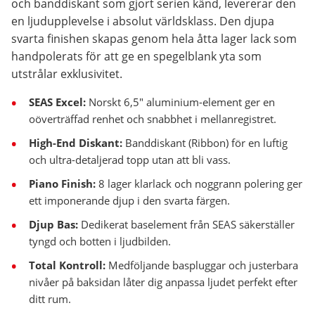
och banddiskant som gjort serien känd, levererar den
en ljudupplevelse i absolut världsklass. Den djupa
svarta finishen skapas genom hela åtta lager lack som
handpolerats för att ge en spegelblank yta som
utstrålar exklusivitet.
SEAS Excel:
Norskt 6,5" aluminium-element ger en
oöverträffad renhet och snabbhet i mellanregistret.
High-End Diskant:
Banddiskant (Ribbon) för en luftig
och ultra-detaljerad topp utan att bli vass.
Piano Finish:
8 lager klarlack och noggrann polering ger
ett imponerande djup i den svarta färgen.
Djup Bas:
Dedikerat baselement från SEAS säkerställer
tyngd och botten i ljudbilden.
Total Kontroll:
Medföljande baspluggar och justerbara
nivåer på baksidan låter dig anpassa ljudet perfekt efter
ditt rum.