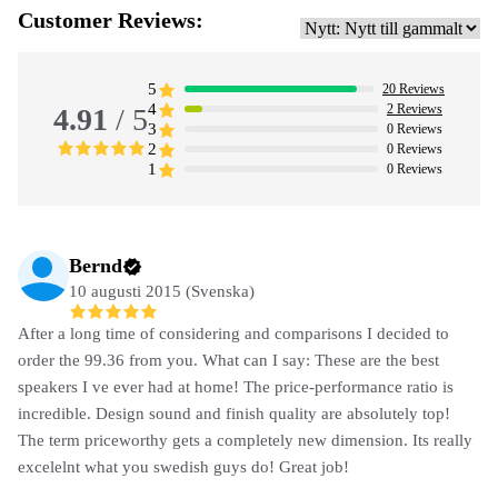
Customer Reviews:
5
20
Reviews
4
2
Reviews
4.91
/ 5
3
0
Reviews
2
0
Reviews
1
0
Reviews
Bernd
10 augusti 2015 (Svenska)
After a long time of considering and comparisons I decided to
order the 99.36 from you. What can I say: These are the best
speakers I ve ever had at home! The price-performance ratio is
incredible. Design sound and finish quality are absolutely top!
The term priceworthy gets a completely new dimension. Its really
excelelnt what you swedish guys do! Great job!