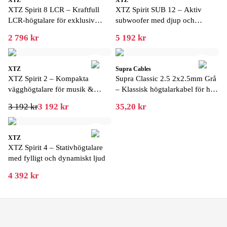
XTZ
XTZ
XTZ Spirit 8 LCR – Kraftfull
XTZ Spirit SUB 12 – Aktiv
LCR-högtalare för exklusiv
subwoofer med djup och
hemmabio
kraftfull bas
2 796 kr
5 192 kr
XTZ
Supra Cables
XTZ Spirit 2 – Kompakta
Supra Classic 2.5 2x2.5mm Grå
vägghögtalare för musik &
– Klassisk högtalarkabel för hi-
hemmabio
fi och hemmabio
3 192 kr
3 192 kr
35,20 kr
XTZ
XTZ Spirit 4 – Stativhögtalare
med fylligt och dynamiskt ljud
4 392 kr