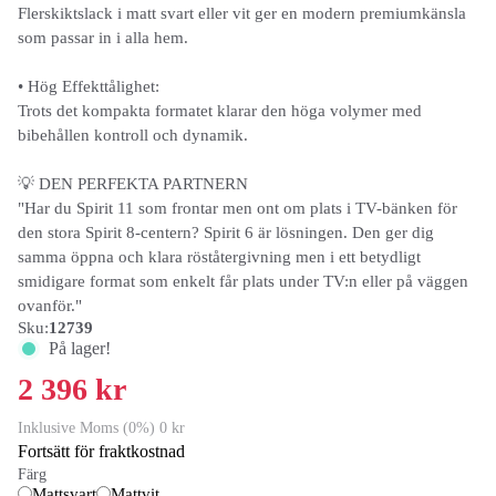
Flerskiktslack i matt svart eller vit ger en modern premiumkänsla
som passar in i alla hem.
• Hög Effekttålighet:
Trots det kompakta formatet klarar den höga volymer med
bibehållen kontroll och dynamik.
💡 DEN PERFEKTA PARTNERN
"Har du Spirit 11 som frontar men ont om plats i TV-bänken för
den stora Spirit 8-centern? Spirit 6 är lösningen. Den ger dig
samma öppna och klara röståtergivning men i ett betydligt
smidigare format som enkelt får plats under TV:n eller på väggen
ovanför."
Sku:
12739
På lager!
2 396 kr
Inklusive Moms (0%) 0 kr
Fortsätt för fraktkostnad
Färg
Mattsvart
Mattvit