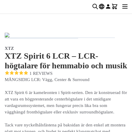
XTZ
XTZ Spirit 6 LCR – LCR-
högtalare för hemmabio och musik
1 REVIEWS
MÅNGSIDIG LCR: Vägg, Center & Surround
XTZ Spirit 6 är kameleonten i Spirit-serien. Den är konstruerad för
att vara en högpresterande centerhögtalare i det smidigare
vardagsrumssystemet, men fungerar precis lika bra som
vägghängd fronthögtalare eller exklusiv surroundhögtalare.
Tack vare nyckelhålsfästena på baksidan är den enkel att montera
platt mot väggen, och ljudet är perfekt klangmatchat med