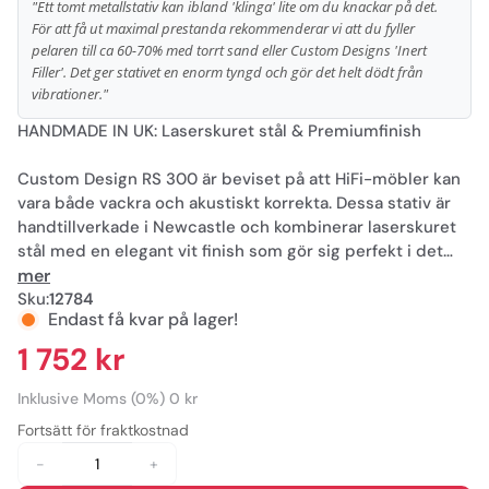
"Ett tomt metallstativ kan ibland 'klinga' lite om du knackar på det.
För att få ut maximal prestanda rekommenderar vi att du fyller
pelaren till ca 60-70% med torrt sand eller Custom Designs 'Inert
Filler'. Det ger stativet en enorm tyngd och gör det helt dödt från
vibrationer."
HANDMADE IN UK: Laserskuret stål & Premiumfinish
Custom Design RS 300 är beviset på att HiFi-möbler kan
vara både vackra och akustiskt korrekta. Dessa stativ är
handtillverkade i Newcastle och kombinerar laserskuret
stål med en elegant vit finish som gör sig perfekt i det
moderna vardagsrummet. Genom att lyfta dina högtalare
mer
från bänken till dessa stabila stativ vinner du både i
Sku:
12784
Endast få kvar på lager!
basprecision och stereoperspektiv.
1 752 kr
• Handgjort i England: Tillverkas med stolthet i Custom
Designs egen fabrik.
Inklusive Moms (0%) 0 kr
• Fyllningsbar: Pelaren kan fyllas med sand/Inert Filler för
Fortsätt för fraktkostnad
att döda resonanser.
-
+
• Laserskuret Stål: Extrem precision för perfekt stabilitet.