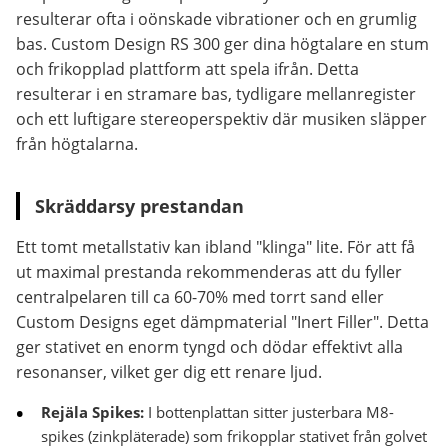
resulterar ofta i oönskade vibrationer och en grumlig
bas. Custom Design RS 300 ger dina högtalare en stum
och frikopplad plattform att spela ifrån. Detta
resulterar i en stramare bas, tydligare mellanregister
och ett luftigare stereoperspektiv där musiken släpper
från högtalarna.
Skräddarsy prestandan
Ett tomt metallstativ kan ibland "klinga" lite. För att få
ut maximal prestanda rekommenderas att du fyller
centralpelaren till ca 60-70% med torrt sand eller
Custom Designs eget dämpmaterial "Inert Filler". Detta
ger stativet en enorm tyngd och dödar effektivt alla
resonanser, vilket ger dig ett renare ljud.
Rejäla Spikes:
I bottenplattan sitter justerbara M8-
spikes (zinkpläterade) som frikopplar stativet från golvet