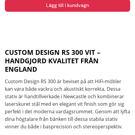
• Vit Finish: Diskret lackering som smälter in mot ljusa
Lägg till i kundvagn
väggar.
• M8 Spikes: Rejäla spikes frikopplar stativet från golvet.
💡 TIPSET FÖR BÄST LJUD: "För maximal prestanda
rekommenderar vi att du fyller pelaren till ca 60-70%
med dämpmaterial. Det gör stativet helt dödt från
vibrationer och ger en mycket stramare bas."
CUSTOM DESIGN RS 300 VIT –
HANDGJORD KVALITET FRÅN
ENGLAND
Custom Design RS 300 är beviset på att HiFi-möbler
kan vara både vackra och akustiskt korrekta. Dessa
stativ är handtillverkade i Newcastle och kombinerar
laserskuret stål med en elegant vit finish som gör sig
perfekt i det moderna vardagsrummet. Genom att lyfta
dina högtalare från bänken till dessa stabila stativ
vinner du både i basprecision och stereoperspektiv.