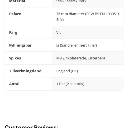
Material
Stål (Laserskuret)
Pelare
76 mm diameter (ERW BS EN 10305-3
Stål)
Färg
Vit
Fyllningsbar
Ja (Sand eller Inert Filler)
Spikes
M8 Zinkpläterade, justerbara
Tillverkningsland
England (UK)
Antal
1 Par (2 st stativ)
Customer Reviews: