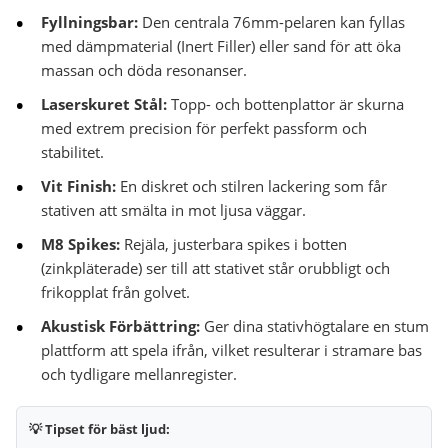
Fyllningsbar:
Den centrala 76mm-pelaren kan fyllas
med dämpmaterial (Inert Filler) eller sand för att öka
massan och döda resonanser.
Laserskuret Stål:
Topp- och bottenplattor är skurna
med extrem precision för perfekt passform och
stabilitet.
Vit Finish:
En diskret och stilren lackering som får
stativen att smälta in mot ljusa väggar.
M8 Spikes:
Rejäla, justerbara spikes i botten
(zinkpläterade) ser till att stativet står orubbligt och
frikopplat från golvet.
Akustisk Förbättring:
Ger dina stativhögtalare en stum
plattform att spela ifrån, vilket resulterar i stramare bas
och tydligare mellanregister.
💡 Tipset för bäst ljud: