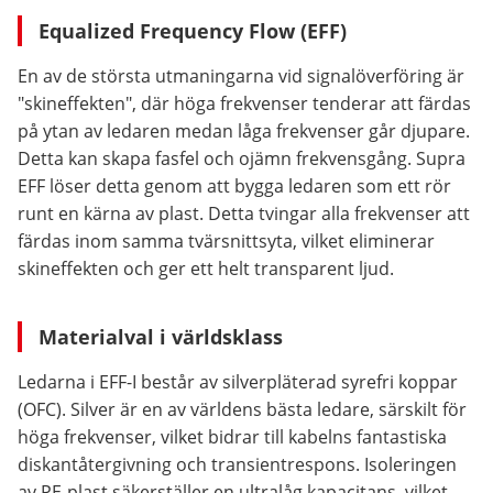
Equalized Frequency Flow (EFF)
En av de största utmaningarna vid signalöverföring är
"skineffekten", där höga frekvenser tenderar att färdas
på ytan av ledaren medan låga frekvenser går djupare.
Detta kan skapa fasfel och ojämn frekvensgång. Supra
EFF löser detta genom att bygga ledaren som ett rör
runt en kärna av plast. Detta tvingar alla frekvenser att
färdas inom samma tvärsnittsyta, vilket eliminerar
skineffekten och ger ett helt transparent ljud.
Materialval i världsklass
Ledarna i EFF-I består av silverpläterad syrefri koppar
(OFC). Silver är en av världens bästa ledare, särskilt för
höga frekvenser, vilket bidrar till kabelns fantastiska
diskantåtergivning och transientrespons. Isoleringen
av PE-plast säkerställer en ultralåg kapacitans, vilket