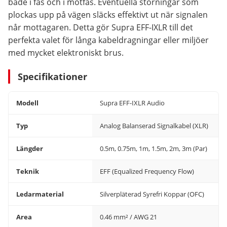
både i fas och i motfas. Eventuella störningar som
plockas upp på vägen släcks effektivt ut när signalen
når mottagaren. Detta gör Supra EFF-IXLR till det
perfekta valet för långa kabeldragningar eller miljöer
med mycket elektroniskt brus.
Specifikationer
Modell
Supra EFF-IXLR Audio
Typ
Analog Balanserad Signalkabel (XLR)
Längder
0.5m, 0.75m, 1m, 1.5m, 2m, 3m (Par)
Teknik
EFF (Equalized Frequency Flow)
Ledarmaterial
Silverpläterad Syrefri Koppar (OFC)
Area
0.46 mm² / AWG 21