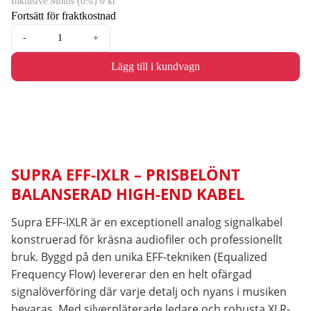
Inklusive Moms (0%) 0 kr
Fortsätt för fraktkostnad
-
+
Lägg till i kundvagn
SUPRA EFF-IXLR – PRISBELÖNT
BALANSERAD HIGH-END KABEL
Supra EFF-IXLR är en exceptionell analog signalkabel
konstruerad för kräsna audiofiler och professionellt
bruk. Byggd på den unika EFF-tekniken (Equalized
Frequency Flow) levererar den en helt ofärgad
signalöverföring där varje detalj och nyans i musiken
bevaras. Med silverpläterade ledare och robusta XLR-