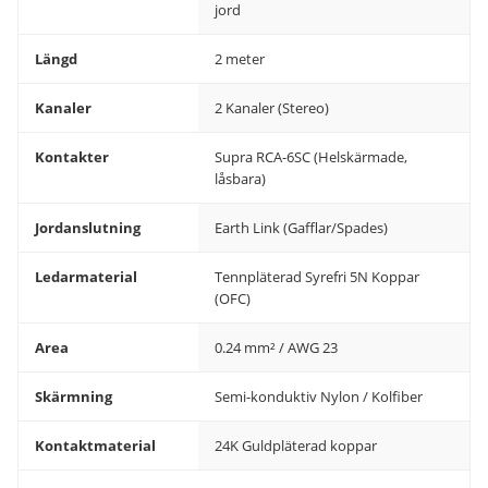
jord
Längd
2 meter
Kanaler
2 Kanaler (Stereo)
Kontakter
Supra RCA-6SC (Helskärmade,
låsbara)
Jordanslutning
Earth Link (Gafflar/Spades)
Ledarmaterial
Tennpläterad Syrefri 5N Koppar
(OFC)
Area
0.24 mm² / AWG 23
Skärmning
Semi-konduktiv Nylon / Kolfiber
Kontaktmaterial
24K Guldpläterad koppar