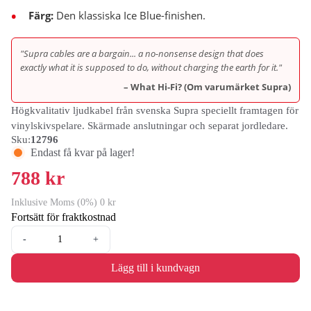
Färg:
Den klassiska Ice Blue-finishen.
"Supra cables are a bargain... a no-nonsense design that does
exactly what it is supposed to do, without charging the earth for it."
– What Hi-Fi? (Om varumärket Supra)
Högkvalitativ ljudkabel från svenska Supra speciellt framtagen för
vinylskivspelare. Skärmade anslutningar och separat jordledare.
Sku:
12796
Endast få kvar på lager!
788 kr
Inklusive Moms (0%) 0 kr
Fortsätt för fraktkostnad
-
+
Lägg till i kundvagn