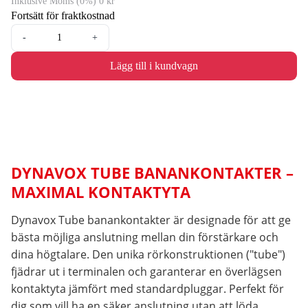
Inklusive Moms (0%) 0 kr
Fortsätt för fraktkostnad
-
+
Lägg till i kundvagn
DYNAVOX TUBE BANANKONTAKTER –
MAXIMAL KONTAKTYTA
Dynavox Tube banankontakter är designade för att ge
bästa möjliga anslutning mellan din förstärkare och
dina högtalare. Den unika rörkonstruktionen ("tube")
fjädrar ut i terminalen och garanterar en överlägsen
kontaktyta jämfört med standardpluggar. Perfekt för
dig som vill ha en säker anslutning utan att löda.