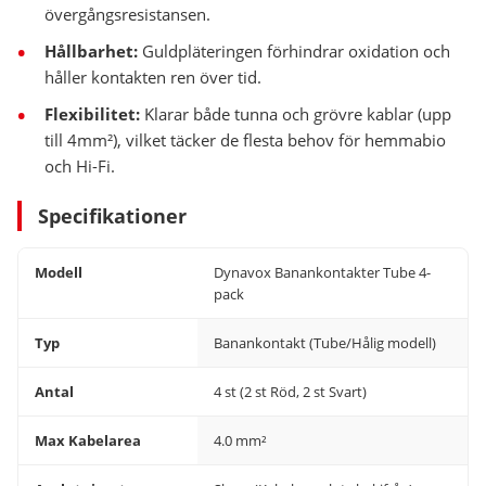
övergångsresistansen.
Hållbarhet:
Guldpläteringen förhindrar oxidation och
håller kontakten ren över tid.
Flexibilitet:
Klarar både tunna och grövre kablar (upp
till 4mm²), vilket täcker de flesta behov för hemmabio
och Hi-Fi.
Specifikationer
Modell
Dynavox Banankontakter Tube 4-
pack
Typ
Banankontakt (Tube/Hålig modell)
Antal
4 st (2 st Röd, 2 st Svart)
Max Kabelarea
4.0 mm²