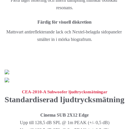
Flera lager isolering och intern dämpning minskar oönskad 
resonans.
Färdig för visuell diskretion
Mattsvart antireflekterande lack och Nextel-belagda sidopaneler 
smälter in i mörka biografrum.
CEA-2010-A Subwoofer ljudtrycksmätningar
Standardiserad ljudtrycksmätning
Cinema SUB 2X12 Edge
Upp till 128,5 dB SPL @ 1m PEAK (+/- 0,5 dB)