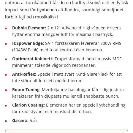
optimerat tornkabinett får du en ljudtrycksnivå och en fysisk
impact som får byxbenen att fladdra, samtidigt som ljudet
förblir tajt och musikaliskt.
Dubbla Element:
2 x 12" Advanced High-Speed drivers
flyttar enorma mängder luft för maximalt bastryck.
ICEpower Edge:
SA-1 förstärkaren levererar 700W RMS
(1045W Peak) med total kontroll över konerna.
Optimerat Kabinett:
Trapetsformad låda i massiv MDF
minimerar stående vågor och resonanser.
Anti-Reflex:
Speciell matt svart "Anti-Glare"-lack för att
inte störa bilden i ett mörkt biorum.
Room Tuning:
Medföljande baspluggar låter dig justera
karaktären från djupaste muller till snabbaste punch.
Clarion Coating:
Elementen har en speciell ytbehandling
för ökad styvhet och minskad distortion.
Garanti:
5 år.