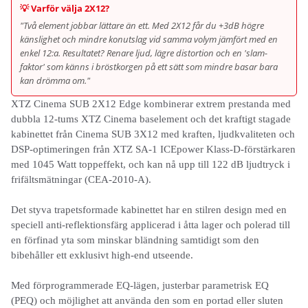
💡 Varför välja 2X12?
"Två element jobbar lättare än ett. Med 2X12 får du +3dB högre
känslighet och mindre konutslag vid samma volym jämfört med en
enkel 12:a. Resultatet? Renare ljud, lägre distortion och en 'slam-
faktor' som känns i bröstkorgen på ett sätt som mindre basar bara
kan drömma om."
XTZ Cinema SUB 2X12 Edge kombinerar extrem prestanda med
dubbla 12-tums XTZ Cinema baselement och det kraftigt stagade
kabinettet från Cinema SUB 3X12 med kraften, ljudkvaliteten och
DSP-optimeringen från XTZ SA-1 ICEpower Klass-D-förstärkaren
med 1045 Watt toppeffekt, och kan nå upp till 122 dB ljudtryck i
frifältsmätningar (CEA-2010-A).
Det styva trapetsformade kabinettet har en stilren design med en
speciell anti-reflektionsfärg applicerad i åtta lager och polerad till
en förfinad yta som minskar bländning samtidigt som den
bibehåller ett exklusivt high-end utseende.
Med förprogrammerade EQ-lägen, justerbar parametrisk EQ
(PEQ) och möjlighet att använda den som en portad eller sluten