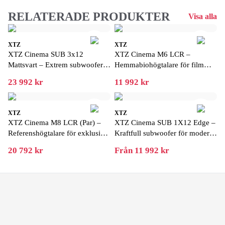
RELATERADE PRODUKTER
Visa alla
XTZ
XTZ
XTZ Cinema SUB 3x12
XTZ Cinema M6 LCR –
Mattsvart – Extrem subwoofer
Hemmabiohögtalare för film
med biokänsla hemma
och musik
23 992 kr
11 992 kr
XTZ
XTZ
XTZ Cinema M8 LCR (Par) –
XTZ Cinema SUB 1X12 Edge –
Referenshögtalare för exklusiv
Kraftfull subwoofer för modern
hemmabio
hemmabio
20 792 kr
Från 11 992 kr