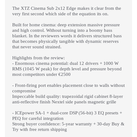
The XTZ Cinema Sub 2x12 Edge makes it clear from the
very first second which side of the equation its on.
Built for home cinema: deep extension massive pressure
and high control. Without turning into a boomy bass
blanket. In the reviewers words it delivers structured bass
that becomes physically tangible with dynamic reserves
that never sound strained.
Highlights from the review:
- Enormous cinema potential: dual 12 drivers + 1000 W
RMS (1045 W peak) for depth level and pressure beyond
most competitors under €2500
- Front-firing port enables placement close to walls without
compromise
Impeccable build quality: trapezoidal rigid cabinet 8-layer
anti-reflective finish Nextel side panels magnetic grille
- ICEpower SA-1 + dual-core DSP (56-bit) 3 EQ presets +
PEQ for careful integration
Strong buyer confidence: 5-year warranty + 30-day Buy &
Try with free return shipping