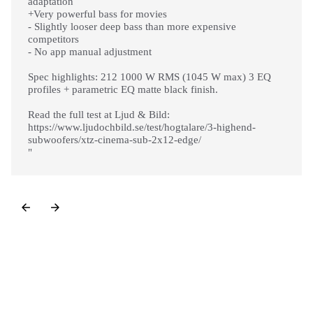
adaptation
+Very powerful bass for movies
- Slightly looser deep bass than more expensive
competitors
- No app manual adjustment
Spec highlights: 212 1000 W RMS (1045 W max) 3 EQ
profiles + parametric EQ matte black finish.
Read the full test at Ljud & Bild:
https://www.ljudochbild.se/test/hogtalare/3-highend-
subwoofers/xtz-cinema-sub-2x12-edge/
"