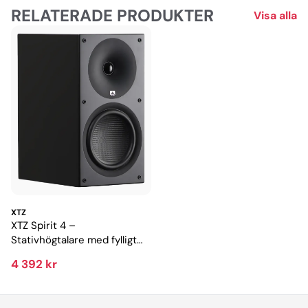
RELATERADE PRODUKTER
Visa alla
XTZ
XTZ Spirit 4 –
Stativhögtalare med fylligt
och dynamiskt ljud
4 392 kr