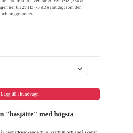
D-förstärkare som levererar 200W RMS (350W
ägen ner till 29 Hz (-3 dB)samtidigt som den
t och noggrannhet.
Lägg till i kundvagn
en "basjätte" med högsta
år häpnadsväckande djup, kraftfull och ändå skapar