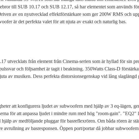
llebror till SUB 10.17 och SUB 12.17, så har elementet som används fö
Driven av en nyutvecklad effektförstärkare som ger 200W RMS och upp
fer är det perfekta valet för att njuta av exakt och naturlig bas.
.17 utvecklats från element från Cinema-serien som är hyllad för sin pre
mpulssvar och följsamhet är tagit i beaktning. 350Watts Class-D förstärk
njuta av musiken. Dess perfekta distorsionsegenskap vid lång slagläng
heter att konfigurera ljudet av subwoofern med hjälp av 3 eq-lägen, 
erna för att anpassa ljudet i mindre rum med hög "room-gain". "EQ2" l
hjälp av medföljande pluggar för basreflexrören. Om båda rören är st
re avrullning av basresponsen. Öppen port/portar då jobbar subwoofern