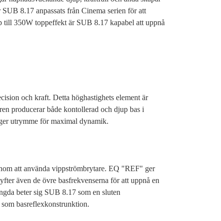
r SUB 8.17 anpassats från Cinema serien för att
 till 350W toppeffekt är SUB 8.17 kapabel att uppnå
cision och kraft. Detta höghastighets element är
aren producerar både kontollerad och djup bas i
d ger utrymme för maximal dynamik.
genom att använda vippströmbrytare. EQ "REF" ger
yfter även de övre basfrekvenserna för att uppnå en
ängda beter sig SUB 8.17 som en sluten
 som basreflexkonstrunktion.