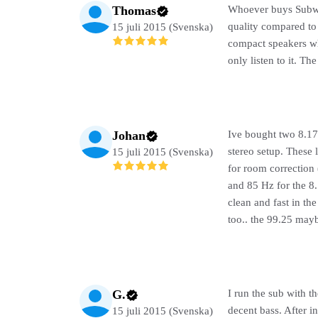
Thomas
Whoever buys Subwoo
quality compared to 
15 juli 2015 (Svenska)
compact speakers wh
only listen to it. Th
Johan
Ive bought two 8.17
stereo setup. These
15 juli 2015 (Svenska)
for room correction
and 85 Hz for the 8
clean and fast in th
too.. the 99.25 may
G.
I run the sub with t
decent bass. After i
15 juli 2015 (Svenska)