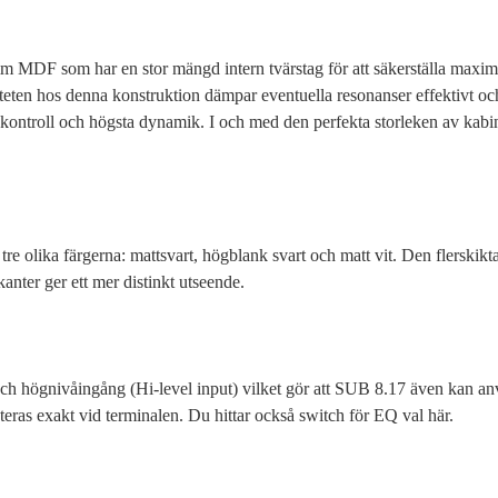
MDF som har en stor mängd intern tvärstag för att säkerställa maximal
teten hos denna konstruktion dämpar eventuella resonanser effektivt oc
ntroll och högsta dynamik. I och med den perfekta storleken av kabine
tre olika färgerna: mattsvart, högblank svart och matt vit. Den flerskik
anter ger ett mer distinkt utseende.
 högnivåingång (Hi-level input) vilket gör att SUB 8.17 även kan anvä
eras exakt vid terminalen. Du hittar också switch för EQ val här.