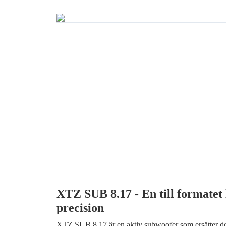
XTZ SUB 8.17 - En till formatet 
precision
XTZ SUB 8.17 är en aktiv subwoofer som ersätter de