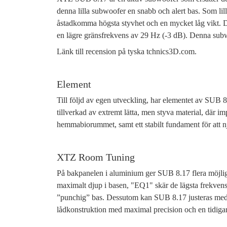
denna lilla subwoofer en snabb och alert bas. Som li
åstadkomma högsta styvhet och en mycket låg vikt. 
en lägre gränsfrekvens av 29 Hz (-3 dB). Denna subwoo
Länk till recension på tyska tchnics3D.com.
Element
Till följd av egen utveckling, har elementet av SUB 8
tillverkad av extremt lätta, men styva material, där i
hemmabiorummet, samt ett stabilt fundament för att 
XTZ Room Tuning
På bakpanelen i aluminium ger SUB 8.17 flera möjlig
maximalt djup i basen, "EQ1" skär de lägsta frekvens
”punchig” bas. Dessutom kan SUB 8.17 justeras med 
lådkonstruktion med maximal precision och en tidiga