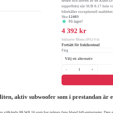
serien och driven av en Klass-
toppeffekt) når SUB 8.17 hela v
bibehåller exceptionell snabbhe
Sku:
12403
På lager!
4 392 kr
Inklusive Moms (0%) 0 kr
Fortsätt för fraktkostnad
Färg
-
+
liten, aktiv subwoofer som i prestandan är 
n välkända 99 W8.16 som har många fans bland hifi-entusiaster. Den g