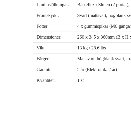
Ljudinställningar:
Basreflex / Sluten (2 portar
Frontskydd:
Svart (mattsvart, högblank sva
Fötter:
4 x gummispikar (M6-gänga
Dimensioner:
260 x 345 x 360mm (B x H x D
Vikt:
13 kg / 28.6 lbs
Färger:
Mattsvart, högblank svart, ma
Garanti:
5 år (Elektronik: 2 år)
Kvantitet:
1 st