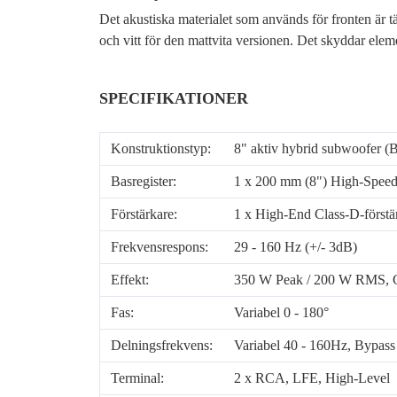
Det akustiska materialet som används för fronten är tä
och vitt för den mattvita versionen. Det skyddar elem
SPECIFIKATIONER
Konstruktionstyp:
8" aktiv hybrid subwoofer (B
Basregister:
1 x 200 mm (8") High-Speed 
Förstärkare:
1 x High-End Class-D-förstä
Frekvensrespons:
29 - 160 Hz (+/- 3dB)
Effekt:
350 W Peak / 200 W RMS, 
Fas:
Variabel 0 - 180°
Delningsfrekvens:
Variabel 40 - 160Hz, Bypass
Terminal:
2 x RCA, LFE, High-Level