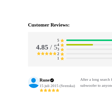
Customer Reviews:
5
4
4.85
/ 5
3
2
1
Rune
After a long search 
subwoofer to anyone
15 juli 2015 (Svenska)