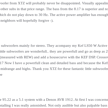
fer from XTZ will probably never be disappointed. Visually appealing 
other subs in that price range. The bass from the 8.17 is superior and no
ich do not play down to 30 Hz. The active power amplifier has enough 
e neighbors will hopefully forgive -).
 subwoofers mainly for stereo. They acompany my Kef LS50 W Active sp
 little subwoofers are wonderfull.. they are powerfull and go as deep a
 (measured with REW) and add a housecurve with the KEF DSP. Crossover
.17 Now I have a powerfull clean and detailed bass and because the Kef
e midrange and highs. Thank you XTZ for these fantastic little subwoofe
be
he 95.22 as a 5.1 system with a Denon AVR 1912. At first I was concerne
nstalling I was really astonished. Not only audible but also palpable ba