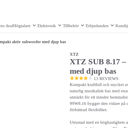
ns deal
Högtalare
Elektronik
Tillbehör
Erbjudanden
Kundtj
pakt aktiv subwoofer med djup bas
XTZ
XTZ SUB 8.17 – 
med djup bas
13 REVIEWS
Kompakt kraftfull och mycket av
naturlig musikalisk bas med ena
utmärkt för ett mindre hemmabio
99W8.16 bygger den vidare på de
förbättrad flexibilitet.
Utrustad med en höghastighets u