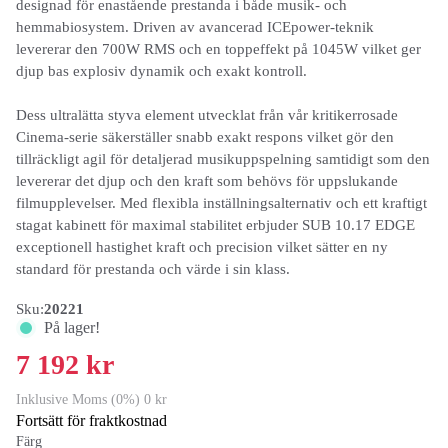
designad för enastående prestanda i både musik- och
hemmabiosystem. Driven av avancerad ICEpower-teknik
levererar den 700W RMS och en toppeffekt på 1045W vilket ger
djup bas explosiv dynamik och exakt kontroll.
Dess ultralätta styva element utvecklat från vår kritikerrosade
Cinema-serie säkerställer snabb exakt respons vilket gör den
tillräckligt agil för detaljerad musikuppspelning samtidigt som den
levererar det djup och den kraft som behövs för uppslukande
filmupplevelser. Med flexibla inställningsalternativ och ett kraftigt
stagat kabinett för maximal stabilitet erbjuder SUB 10.17 EDGE
exceptionell hastighet kraft och precision vilket sätter en ny
standard för prestanda och värde i sin klass.
Sku:
20221
På lager!
7 192 kr
Inklusive Moms (0%) 0 kr
Fortsätt för fraktkostnad
Färg