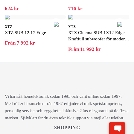
subwooferkabel för starkare
subwooferkabel för starkare
624 kr
716 kr
bassignal
bassignal
XTZ
XTZ
XTZ SUB 12.17 Edge
XTZ Cinema SUB 1X12 Edge –
Kraftfull subwoofer för modern
Från 7 992 kr
hemmabio
Från 11 992 kr
Vi har sålt hemelektronik sedan 1993 och varit online sedan 1997.
Med rötter i branschen från 1987 erbjuder vi unik spetskompetens,
personlig service och trygghet – inklusive 2 års riksgaranti på de flesta
märken. Självklart får du även teknisk support via mejl eller telefon.
SHOPPING