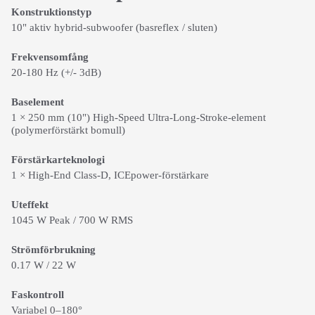
Konstruktionstyp
10" aktiv hybrid-subwoofer (basreflex / sluten)
Frekvensomfång
20-180 Hz (+/- 3dB)
Baselement
1 × 250 mm (10") High-Speed Ultra-Long-Stroke-element
(polymerförstärkt bomull)
Förstärkarteknologi
1 × High-End Class-D, ICEpower-förstärkare
Uteffekt
1045 W Peak / 700 W RMS
Strömförbrukning
0.17 W / 22 W
Faskontroll
Variabel 0–180°