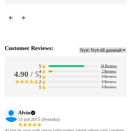
Customer Reviews:
5
18
Reviews
4
2
Reviews
4.90
/ 5
3
0
Reviews
2
0
Reviews
1
0
Reviews
Alvin
15 juli 2015 (Svenska)
At last its over with cheap subwoofers which where only creating