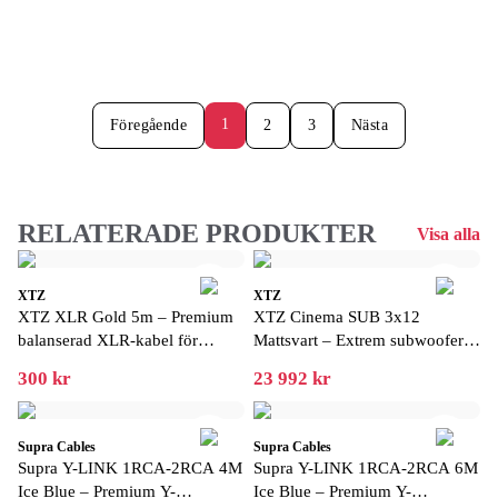
1
Föregående
2
3
Nästa
RELATERADE PRODUKTER
Visa alla
XTZ
XTZ
XTZ XLR Gold 5m – Premium
XTZ Cinema SUB 3x12
balanserad XLR-kabel för
Mattsvart – Extrem subwoofer
störningsfri ljudöverföring
med biokänsla hemma
300 kr
23 992 kr
Supra Cables
Supra Cables
Supra Y-LINK 1RCA-2RCA 4M
Supra Y-LINK 1RCA-2RCA 6M
Ice Blue – Premium Y-
Ice Blue – Premium Y-