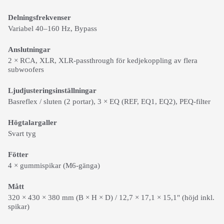
Delningsfrekvenser
Variabel 40–160 Hz, Bypass
Anslutningar
2 × RCA, XLR, XLR-passthrough för kedjekoppling av flera
subwoofers
Ljudjusteringsinställningar
Basreflex / sluten (2 portar), 3 × EQ (REF, EQ1, EQ2), PEQ-filter
Högtalargaller
Svart tyg
Fötter
4 × gummispikar (M6-gänga)
Mått
320 × 430 × 380 mm (B × H × D) / 12,7 × 17,1 × 15,1" (höjd inkl.
spikar)