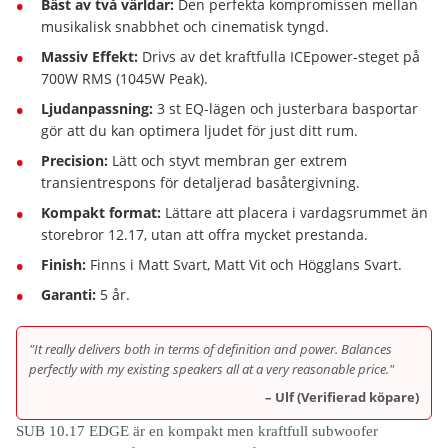
Bäst av två världar:
Den perfekta kompromissen mellan
musikalisk snabbhet och cinematisk tyngd.
Massiv Effekt:
Drivs av det kraftfulla ICEpower-steget på
700W RMS (1045W Peak).
Ljudanpassning:
3 st EQ-lägen och justerbara basportar
gör att du kan optimera ljudet för just ditt rum.
Precision:
Lätt och styvt membran ger extrem
transientrespons för detaljerad basåtergivning.
Kompakt format:
Lättare att placera i vardagsrummet än
storebror 12.17, utan att offra mycket prestanda.
Finish:
Finns i Matt Svart, Matt Vit och Högglans Svart.
Garanti:
5 år.
"It really delivers both in terms of definition and power. Balances
perfectly with my existing speakers all at a very reasonable price."
– Ulf (Verifierad köpare)
SUB 10.17 EDGE är en kompakt men kraftfull subwoofer