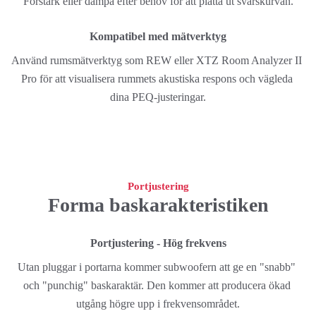
Förstärk eller dämpa efter behov för att platta ut svarskurvan.
Kompatibel med mätverktyg
Använd rumsmätverktyg som REW eller XTZ Room Analyzer II 
Pro för att visualisera rummets akustiska respons och vägleda 
dina PEQ-justeringar.
Portjustering
Forma baskarakteristiken
Portjustering - Hög frekvens
Utan pluggar i portarna kommer subwoofern att ge en "snabb" 
och "punchig" baskaraktär. Den kommer att producera ökad 
utgång högre upp i frekvensområdet.