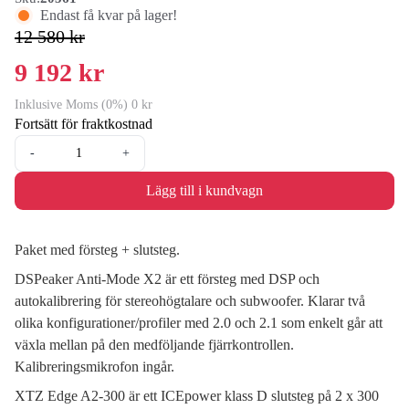
Endast få kvar på lager!
12 580 kr
9 192 kr
Inklusive Moms (0%) 0 kr
Fortsätt för fraktkostnad
-
+
Lägg till i kundvagn
Paket med försteg + slutsteg.
DSPeaker Anti-Mode X2 är ett försteg med DSP och
autokalibrering för stereohögtalare och subwoofer. Klarar två
olika konfigurationer/profiler med 2.0 och 2.1 som enkelt går att
växla mellan på den medföljande fjärrkontrollen.
Kalibreringsmikrofon ingår.
XTZ Edge A2-300 är ett ICEpower klass D slutsteg på 2 x 300