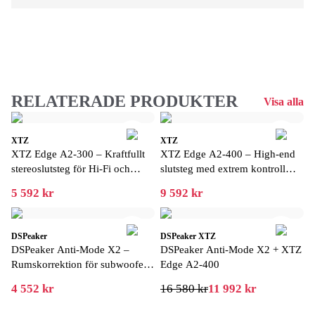
RELATERADE PRODUKTER
Visa alla
XTZ
XTZ
XTZ Edge A2-300 – Kraftfullt
XTZ Edge A2-400 – High-end
stereoslutsteg för Hi-Fi och
slutsteg med extrem kontroll
hemmabio
och dynamik
5 592 kr
9 592 kr
DSPeaker
DSPeaker XTZ
DSPeaker Anti-Mode X2 –
DSPeaker Anti-Mode X2 + XTZ
Rumskorrektion för subwoofer
Edge A2-400
och hi-fi
4 552 kr
16 580 kr
11 992 kr