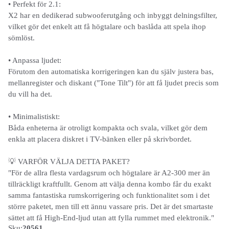
• Perfekt för 2.1:
X2 har en dedikerad subwooferutgång och inbyggt delningsfilter,
vilket gör det enkelt att få högtalare och baslåda att spela ihop
sömlöst.
• Anpassa ljudet:
Förutom den automatiska korrigeringen kan du själv justera bas,
mellanregister och diskant ("Tone Tilt") för att få ljudet precis som
du vill ha det.
• Minimalistiskt:
Båda enheterna är otroligt kompakta och svala, vilket gör dem
enkla att placera diskret i TV-bänken eller på skrivbordet.
💡 VARFÖR VÄLJA DETTA PAKET?
"För de allra flesta vardagsrum och högtalare är A2-300 mer än
tillräckligt kraftfullt. Genom att välja denna kombo får du exakt
samma fantastiska rumskorrigering och funktionalitet som i det
större paketet, men till ett ännu vassare pris. Det är det smartaste
sättet att få High-End-ljud utan att fylla rummet med elektronik."
Sku:
20561