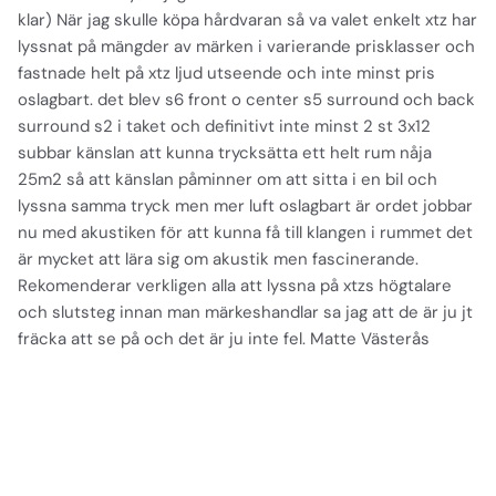
klar) När jag skulle köpa hårdvaran så va valet enkelt xtz har
lyssnat på mängder av märken i varierande prisklasser och
fastnade helt på xtz ljud utseende och inte minst pris
oslagbart. det blev s6 front o center s5 surround och back
surround s2 i taket och definitivt inte minst 2 st 3x12
subbar känslan att kunna trycksätta ett helt rum nåja
25m2 så att känslan påminner om att sitta i en bil och
lyssna samma tryck men mer luft oslagbart är ordet jobbar
nu med akustiken för att kunna få till klangen i rummet det
är mycket att lära sig om akustik men fascinerande.
Rekomenderar verkligen alla att lyssna på xtzs högtalare
och slutsteg innan man märkeshandlar sa jag att de är ju jt
fräcka att se på och det är ju inte fel. Matte Västerås