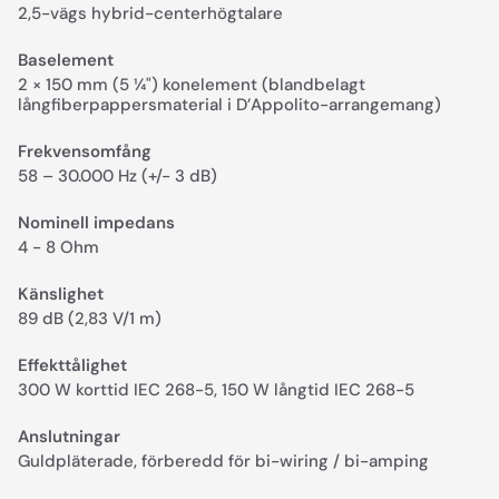
2,5-vägs hybrid-centerhögtalare
Baselement
2 × 150 mm (5 ¼") kon­element (blandbelagt
långfiberpappersmaterial i D’Appolito-arrangemang)
Frekvensomfång
58 – 30.000 Hz (+/- 3 dB)
Nominell impedans
4 - 8 Ohm
Känslighet
89 dB (2,83 V/1 m)
Effekttålighet
300 W korttid IEC 268-5, 150 W långtid IEC 268-5
Anslutningar
Guldpläterade, förberedd för bi-wiring / bi-amping