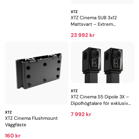
XTZ
XTZ Cinema SUB 3x12
Mattsvart – Extrem
subwoofer med biokänsla
23 992 kr
hemma
XTZ
XTZ Cinema S5 Dipole 3X –
Dipolhögtalare för exklusiv
hemmabio
XTZ
7 992 kr
XTZ Cinema Flushmount
Väggfäste
160 kr