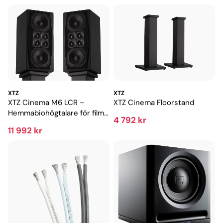
XTZ
XTZ
XTZ Cinema M6 LCR –
XTZ Cinema Floorstand
Hemmabiohögtalare för film
4 792 kr
och musik
11 992 kr