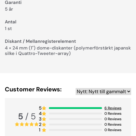
Garanti
5 år
Antal
1 st
Diskant / Mellanregisterelement
4 × 24 mm (1") dome-diskan­ter (polymerförstärkt japansk
silke i Quattro-Tweeter-array)
Customer Reviews:
5
6
Reviews
4
5
/ 5
0
Reviews
3
0
Reviews
2
0
Reviews
1
0
Reviews