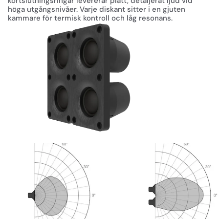
kortslutningsringar levererar platt, detaljerat ljud vid
står då de skapar en riktigt bra ljudbild." – Thomas
höga utgångsnivåer. Varje diskant sitter i en gjuten
(Verifierad köpare)
kammare för termisk kontroll och låg resonans.