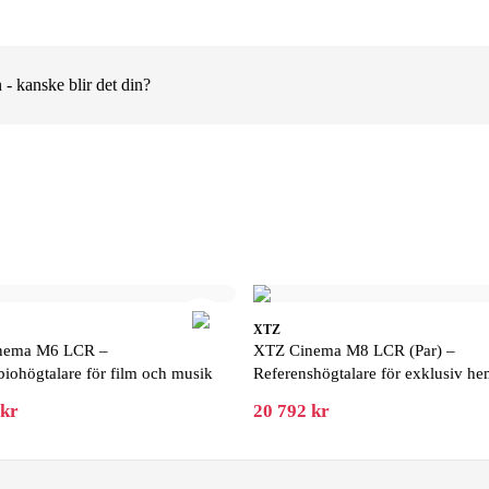
 - kanske blir det din?
XTZ
nema M6 LCR –
XTZ Cinema M8 LCR (Par) –
ohögtalare för film och musik
Referenshögtalare för exklusiv h
 kr
20 792 kr