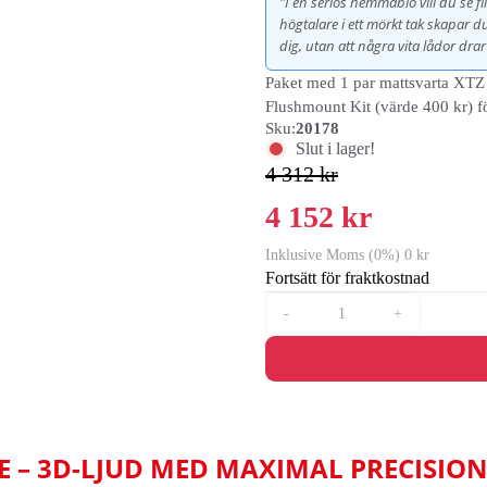
"I en seriös hemmabio vill du se fi
högtalare i ett mörkt tak skapar d
dig, utan att några vita lådor drar b
Paket med 1 par mattsvarta XTZ
Flushmount Kit (värde 400 kr) f
Sku:
20178
Slut i lager!
4 312 kr
4 152 kr
Inklusive Moms (0%) 0 kr
Fortsätt för fraktkostnad
-
+
E – 3D-LJUD MED MAXIMAL PRECISIO