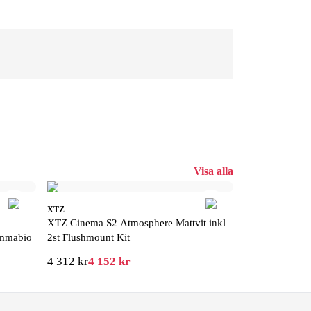
Visa alla
XTZ
XTZ Cinema S2 Atmosphere Mattvit inkl
emmabio
2st Flushmount Kit
4 312 kr
4 152 kr