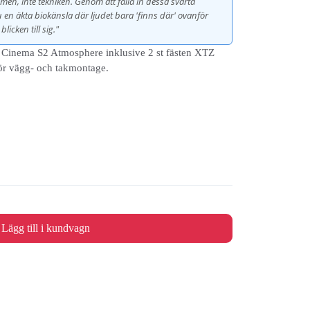
lmen, inte tekniken. Genom att fälla in dessa svarta
u en äkta biokänsla där ljudet bara 'finns där' ovanför
licken till sig."
 Cinema S2 Atmosphere inklusive 2 st fästen XTZ
ör vägg- och takmontage.
Lägg till i kundvagn
N