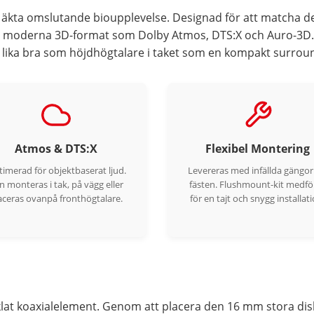
 äkta omslutande bioupplevelse. Designad för att matcha d
för moderna 3D-format som Dolby Atmos, DTS:X och Auro-3D.
n lika bra som höjdhögtalare i taket som en kompakt surrou
Atmos & DTS:X
Flexibel Montering
imerad för objektbaserat ljud.
Levereras med infällda gängor
n monteras i tak, på vägg eller
fästen. Flushmount-kit medföl
aceras ovanpå fronthögtalare.
för en tajt och snygg installati
ecklat koaxialelement. Genom att placera den 16 mm stora dis