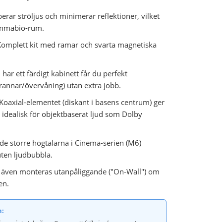
rar ströljus och minimerar reflektioner, vilket
hemmabio-rum.
omplett kit med ramar och svarta magnetiska
har ett färdigt kabinett får du perfekt
grannar/övervåning) utan extra jobb.
Koaxial-elementet (diskant i basens centrum) ger
 idealisk för objektbaserat ljud som Dolby
e större högtalarna i Cinema-serien (M6)
uten ljudbubbla.
även monteras utanpåliggande ("On-Wall") om
en.
n: