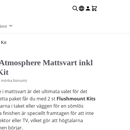
änst
 Kit
tmosphere Mattsvart inkl
Kit
r mörka biorum)
 mattsvart är det ultimata valet för det
tta paket får du med 2 st
Flushmount Kits
larna i taket eller väggen för en sömlös
 finishen är speciellt framtagen för att inte
ektor eller TV, vilket gör att högtalarna
lmen börjar.