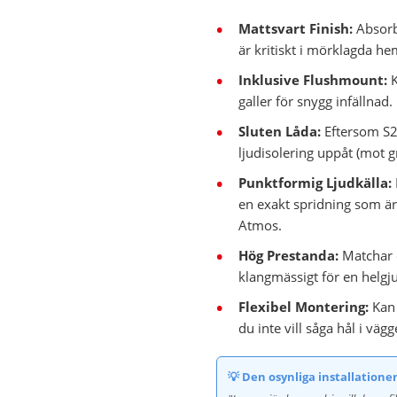
Mattsvart Finish:
Absorbe
är kritiskt i mörklagda 
Inklusive Flushmount:
K
galler för snygg infällnad.
Sluten Låda:
Eftersom S2 
ljudisolering uppåt (mot 
Punktformig Ljudkälla:
en exakt spridning som är
Atmos.
Hög Prestanda:
Matchar d
klangmässigt för en helgj
Flexibel Montering:
Kan 
du inte vill såga hål i vägg
💡 Den osynliga installatione