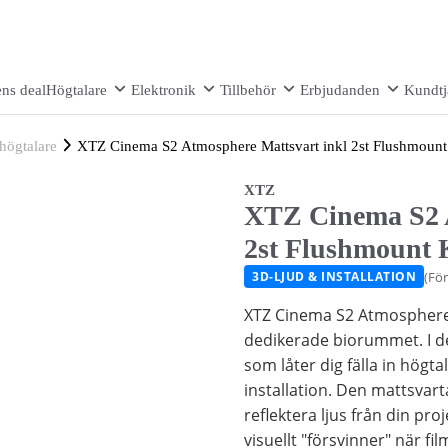
ns deal
Högtalare
Elektronik
Tillbehör
Erbjudanden
Kundtj
högtalare
XTZ Cinema S2 Atmosphere Mattsvart inkl 2st Flushmount
XTZ
XTZ Cinema S2 A
2st Flushmount 
(Fö
3D-LJUD & INSTALLATION
XTZ Cinema S2 Atmosphere i
dedikerade biorummet. I de
som låter dig fälla in högta
installation. Den mattsvarta
reflektera ljus från din proj
visuellt "försvinner" när fi