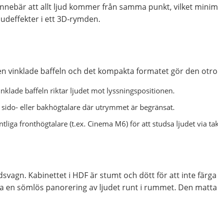
nnebär att allt ljud kommer från samma punkt, vilket minimer
ljudeffekter i ett 3D-rymden.
 vinklade baffeln och det kompakta formatet gör den otrol
klade baffeln riktar ljudet mot lyssningspositionen.
sido- eller bakhögtalare där utrymmet är begränsat.
liga fronthögtalare (t.ex. Cinema M6) för att studsa ljudet via t
ridsvagn. Kabinettet i HDF är stumt och dött för att inte fä
ra en sömlös panorering av ljudet runt i rummet. Den matta 