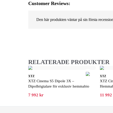
Customer Reviews:
Den här produkten väntar på sin första recension
RELATERADE PRODUKTER
XTZ
XTZ
XTZ Cinema S5 Dipole 3X –
XTZ Ci
Dipolhögtalare för exklusiv hemmabio
Hemmabi
7 992 kr
11 992