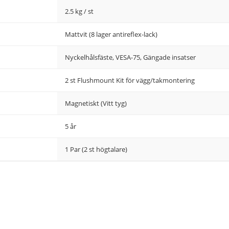
2.5 kg / st
Mattvit (8 lager antireflex-lack)
Nyckelhålsfäste, VESA-75, Gängade insatser
2 st Flushmount Kit för vägg/takmontering
Magnetiskt (Vitt tyg)
5 år
1 Par (2 st högtalare)