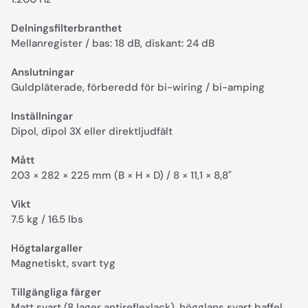
Delningsfilterbranthet
Mellanregister / bas: 18 dB, diskant: 24 dB
Anslutningar
Guldpläterade, förberedd för bi-wiring / bi-amping
Inställningar
Dipol, dipol 3X eller direktljudfält
Mått
203 × 282 × 225 mm (B × H × D) / 8 × 11,1 × 8,8"
Vikt
7.5 kg / 16.5 lbs
Högtalargaller
Magnetiskt, svart tyg
Tillgängliga färger
Matt svart (8 lager antireflexlack), högglans svart baffel