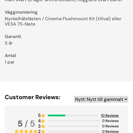
Väggmontering
Nyckelhålsfästen / Cinema Flushmount Kit (tillval) eller
VESA 75-fäste
Garanti
5 år
Antal
1 par
Customer Reviews:
5
10
Reviews
4
5
/ 5
0
Reviews
3
0
Reviews
2
0
Reviews