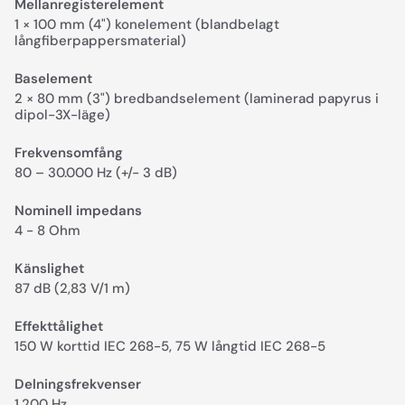
Mellanregisterelement
1 × 100 mm (4") kon­element (blandbelagt
långfiberpappersmaterial)
Baselement
2 × 80 mm (3") bredbandselement (laminerad papyrus i
dipol-3X-läge)
Frekvensomfång
80 – 30.000 Hz (+/- 3 dB)
Nominell impedans
4 - 8 Ohm
Känslighet
87 dB (2,83 V/1 m)
Effekttålighet
150 W korttid IEC 268-5, 75 W långtid IEC 268-5
Delningsfrekvenser
1.200 Hz