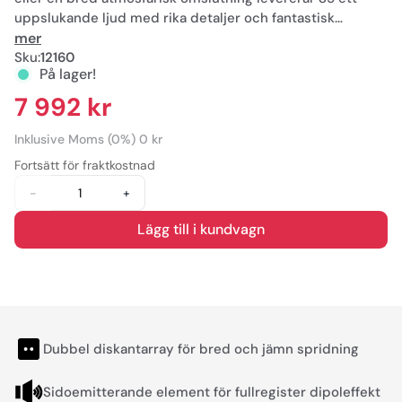
uppslukande ljud med rika detaljer och fantastisk
realism.
mer
Sku:
12160
På lager!
Designad för att komplettera M6 M8 och M8 Tower skapar
S5 ett sömlöst tonalt matchat surroundfält över varje
7 992 kr
lyssningsposition. Det är surroundhögtalaren som gör
mer konstruerad för installationer med flera sittplatser
Inklusive Moms (0%) 0 kr
komplex akustik och kompromisslös bioprestanda.
Fortsätt för fraktkostnad
-
+
Lägg till i kundvagn
Dubbel diskantarray för bred och jämn spridning
Sidoemitterande element för fullregister dipoleffekt