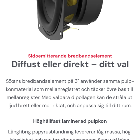
Sidoemitterande bredbandselement
Diffust eller direkt – ditt val
S5:ans bredbandselement på 3" använder samma pulp-
konmaterial som mellanregistret och täcker övre bas till 
mellanregister. Med valbara dipollägen kan de stråla ut 
ljud brett eller mer riktat, och anpassa sig till ditt rum.
Höghållfast laminerad pulpkon
Långfibrig papyrusblandning levererar låg massa, hög 
känslighet och ren bredbandsrespons även vid höga 