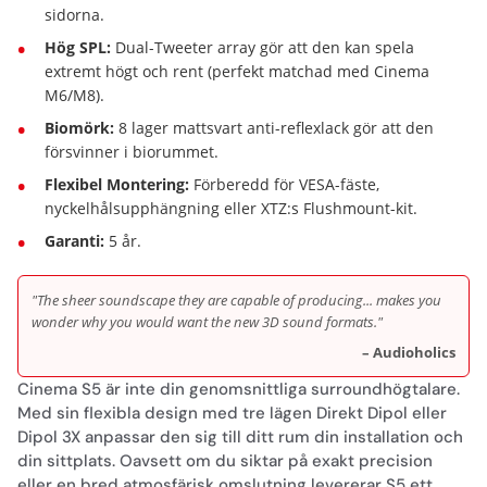
sidorna.
Hög SPL:
Dual-Tweeter array gör att den kan spela
extremt högt och rent (perfekt matchad med Cinema
M6/M8).
Biomörk:
8 lager mattsvart anti-reflexlack gör att den
försvinner i biorummet.
Flexibel Montering:
Förberedd för VESA-fäste,
nyckelhålsupphängning eller XTZ:s Flushmount-kit.
Garanti:
5 år.
"The sheer soundscape they are capable of producing... makes you
wonder why you would want the new 3D sound formats."
– Audioholics
Cinema S5 är inte din genomsnittliga surroundhögtalare.
Med sin flexibla design med tre lägen Direkt Dipol eller
Dipol 3X anpassar den sig till ditt rum din installation och
din sittplats. Oavsett om du siktar på exakt precision
eller en bred atmosfärisk omslutning levererar S5 ett