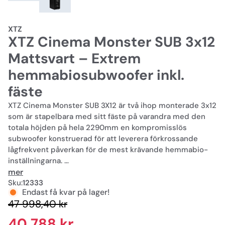
XTZ
XTZ Cinema Monster SUB 3x12
Mattsvart – Extrem
hemmabiosubwoofer inkl.
fäste
XTZ Cinema Monster SUB 3X12 är två ihop monterade 3x12
som är stapelbara med sitt fäste på varandra med den
totala höjden på hela 2290mm en kompromisslös
subwoofer konstruerad för att leverera förkrossande
lågfrekvent påverkan för de mest krävande hemmabio-
inställningarna.
mer
Med 6 12 High-Speed Ultra-Long-Stroke-element och
Sku:
12333
Endast få kvar på lager!
driven av 6 oberoende Claridy Class-D-förstärkare
47 998,40 kr
producerar den stramt kontrollerad bas ren djup och
fysisk. Det är nära ljudtrycket från en Formel 1-bil i full gas
40 788 kr