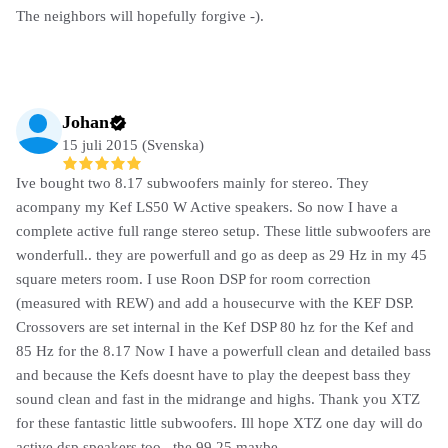
The neighbors will hopefully forgive -).
Johan
15 juli 2015 (Svenska)
Ive bought two 8.17 subwoofers mainly for stereo. They
acompany my Kef LS50 W Active speakers. So now I have a
complete active full range stereo setup. These little subwoofers are
wonderfull.. they are powerfull and go as deep as 29 Hz in my 45
square meters room. I use Roon DSP for room correction
(measured with REW) and add a housecurve with the KEF DSP.
Crossovers are set internal in the Kef DSP 80 hz for the Kef and
85 Hz for the 8.17 Now I have a powerfull clean and detailed bass
and because the Kefs doesnt have to play the deepest bass they
sound clean and fast in the midrange and highs. Thank you XTZ
for these fantastic little subwoofers. Ill hope XTZ one day will do
active dsp speakers too.. the 99.25 maybe