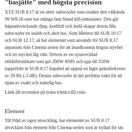
"basjätte" med högsta precision
XTZ SUB 8.17 är en aktiv subwoofer som ersätter den välkända
99 W8.16 som har många fans bland hifi-entusiaster. Den går
häpnadsväckande djup, kraftfull och ändå skapar denna lilla
subwoofer en snabb och alert bas. Som lillebror till SUB 10.17
och SUB 12.17, så har elementet som används för SUB 8.17
anpassats från Cinema serien för att åstadkomma högsta styvhet
och en mycket låg vikt. Driven av en nyutvecklad
effektförstärkare som ger 200W RMS och upp till 350W
toppeffekt är SUB 8.17 kapabel att uppnå en lägre gränsfrekvens
av 29 Hz (-3 dB). Denna subwoofer är det perfekta valet för att
njuta av exakt och naturlig bas.
Länk till recension på tyska tchnics3D.com.
Element
Till följd av egen utveckling, har elementet av SUB 8.17
utvecklats från element från Cinema-serien som är hyllad för sin