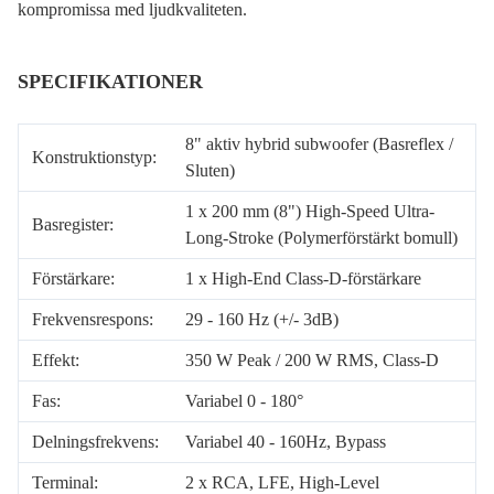
kompromissa med ljudkvaliteten.
SPECIFIKATIONER
8" aktiv hybrid subwoofer (Basreflex /
Konstruktionstyp:
Sluten)
1 x 200 mm (8") High-Speed Ultra-
Basregister:
Long-Stroke (Polymerförstärkt bomull)
Förstärkare:
1 x High-End Class-D-förstärkare
Frekvensrespons:
29 - 160 Hz (+/- 3dB)
Effekt:
350 W Peak / 200 W RMS, Class-D
Fas:
Variabel 0 - 180°
Delningsfrekvens:
Variabel 40 - 160Hz, Bypass
Terminal:
2 x RCA, LFE, High-Level