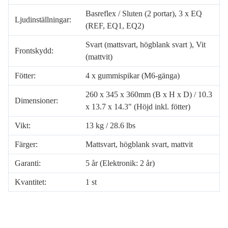
Basreflex / Sluten (2 portar), 3 x EQ
Ljudinställningar:
(REF, EQ1, EQ2)
Svart (mattsvart, högblank svart ), Vit
Frontskydd:
(mattvit)
Fötter:
4 x gummispikar (M6-gänga)
260 x 345 x 360mm (B x H x D) / 10.3
Dimensioner:
x 13.7 x 14.3" (Höjd inkl. fötter)
Vikt:
13 kg / 28.6 lbs
Färger:
Mattsvart, högblank svart, mattvit
Garanti:
5 år (Elektronik: 2 år)
Kvantitet:
1 st