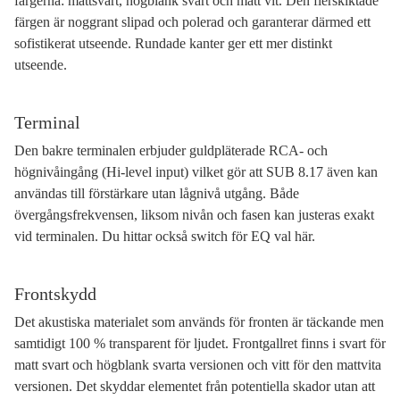
färgerna: mattsvart, högblank svart och matt vit. Den flerskiktade
färgen är noggrant slipad och polerad och garanterar därmed ett
sofistikerat utseende. Rundade kanter ger ett mer distinkt
utseende.
Terminal
Den bakre terminalen erbjuder guldpläterade RCA- och
högnivåingång (Hi-level input) vilket gör att SUB 8.17 även kan
användas till förstärkare utan lågnivå utgång. Både
övergångsfrekvensen, liksom nivån och fasen kan justeras exakt
vid terminalen. Du hittar också switch för EQ val här.
Frontskydd
Det akustiska materialet som används för fronten är täckande men
samtidigt 100 % transparent för ljudet. Frontgallret finns i svart för
matt svart och högblank svarta versionen och vitt för den mattvita
versionen. Det skyddar elementet från potentiella skador utan att