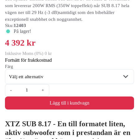
som levererar 200W RMS (350W toppeffekt) når SUB 8.17 hela
vägen ner till 29 Hz (-3 dB)samtidigt som den bibehåller
exceptionell snabbhet och noggrannhet.
Sku:
12403
På lager!
4 392 kr
Inklusive Moms (0%) 0 kr
Fortsätt för fraktkostnad
Färg
-
+
Lägg till i kundvagn
XTZ SUB 8.17 - En till formatet liten,
aktiv subwoofer som i prestandan är en