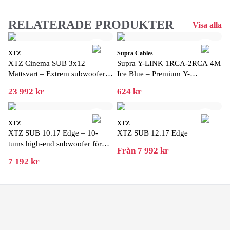
RELATERADE PRODUKTER
Visa alla
XTZ
Supra Cables
XTZ Cinema SUB 3x12
Supra Y-LINK 1RCA-2RCA 4M
Mattsvart – Extrem subwoofer
Ice Blue – Premium Y-
med biokänsla hemma
subwooferkabel för starkare
23 992 kr
624 kr
bassignal
XTZ
XTZ
XTZ SUB 10.17 Edge – 10-
XTZ SUB 12.17 Edge
tums high-end subwoofer för
Från 7 992 kr
hemmabio
7 192 kr