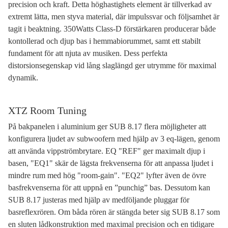
precision och kraft. Detta höghastighets element är tillverkad av
extremt lätta, men styva material, där impulssvar och följsamhet är
tagit i beaktning. 350Watts Class-D förstärkaren producerar både
kontollerad och djup bas i hemmabiorummet, samt ett stabilt
fundament för att njuta av musiken. Dess perfekta
distorsionsegenskap vid lång slaglängd ger utrymme för maximal
dynamik.
XTZ Room Tuning
På bakpanelen i aluminium ger SUB 8.17 flera möjligheter att
konfigurera ljudet av subwoofern med hjälp av 3 eq-lägen, genom
att använda vippströmbrytare. EQ "REF" ger maximalt djup i
basen, "EQ1" skär de lägsta frekvenserna för att anpassa ljudet i
mindre rum med hög "room-gain". "EQ2" lyfter även de övre
basfrekvenserna för att uppnå en ”punchig” bas. Dessutom kan
SUB 8.17 justeras med hjälp av medföljande pluggar för
basreflexrören. Om båda rören är stängda beter sig SUB 8.17 som
en sluten lådkonstruktion med maximal precision och en tidigare