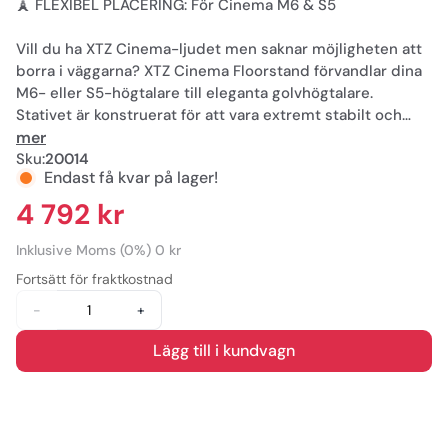
🗼 FLEXIBEL PLACERING: För Cinema M6 & S5
Vill du ha XTZ Cinema-ljudet men saknar möjligheten att
borra i väggarna? XTZ Cinema Floorstand förvandlar dina
M6- eller S5-högtalare till eleganta golvhögtalare.
Stativet är konstruerat för att vara extremt stabilt och
vibrationsfritt, samtidigt som det lyfter upp högtalarna
mer
till perfekt lyssningshöjd.
Sku:
20014
Endast få kvar på lager!
• Slipp Borra: Perfekt för hyresrätt eller svårmöblerade
4 792 kr
rum.
• Gjort för Cinema: Designat specifikt för passform med
Inklusive Moms (0%) 0 kr
M6 och S5.
Fortsätt för fraktkostnad
• Tung Bas: Rejäl bottenplatta som står stadigt.
-
+
• Dold Kabeldragning: Dra kablarna inuti röret.
• Line Array-möjlighet: Förberett för att stacka flera
Lägg till i kundvagn
högtalare på höjden.
💡 BYGG DIN DRÖM-BIO "Med detta stativ är du inte låst
vid väggarna. Det ger dig friheten att placera dina
fronthögtalare precis där de låter bäst i rummet."