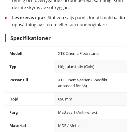
rymlig och övertygande surroundeffekt, samtidigt som
de inte skyms av soffryggar.
Levereras i par:
Stativen säljs parvis för att matcha din
uppsättning av stereo- eller surroundhögtalare.
Specifikationer
Modell
XTZ Cinema Floorstand
Typ
Högtalarstativ (Golv)
Passar till
XTZ Cinema-serien (Specifikt
anpassad för S5)
Höjd
690 mm
Färg
Mattsvart (Anti-reflex)
Material
MDF / Metall