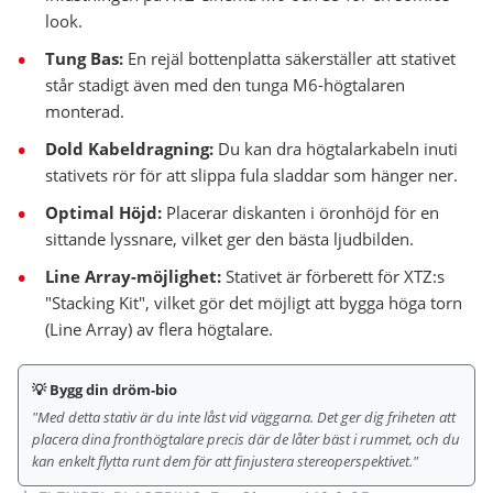
look.
Tung Bas:
En rejäl bottenplatta säkerställer att stativet
står stadigt även med den tunga M6-högtalaren
monterad.
Dold Kabeldragning:
Du kan dra högtalarkabeln inuti
stativets rör för att slippa fula sladdar som hänger ner.
Optimal Höjd:
Placerar diskanten i öronhöjd för en
sittande lyssnare, vilket ger den bästa ljudbilden.
Line Array-möjlighet:
Stativet är förberett för XTZ:s
"Stacking Kit", vilket gör det möjligt att bygga höga torn
(Line Array) av flera högtalare.
💡 Bygg din dröm-bio
"Med detta stativ är du inte låst vid väggarna. Det ger dig friheten att
placera dina fronthögtalare precis där de låter bäst i rummet, och du
kan enkelt flytta runt dem för att finjustera stereoperspektivet."