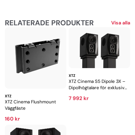
RELATERADE PRODUKTER
Visa alla
XTZ
XTZ Cinema S5 Dipole 3X –
Dipolhögtalare för exklusiv
hemmabio
XTZ
7 992 kr
XTZ Cinema Flushmount
Väggfäste
160 kr