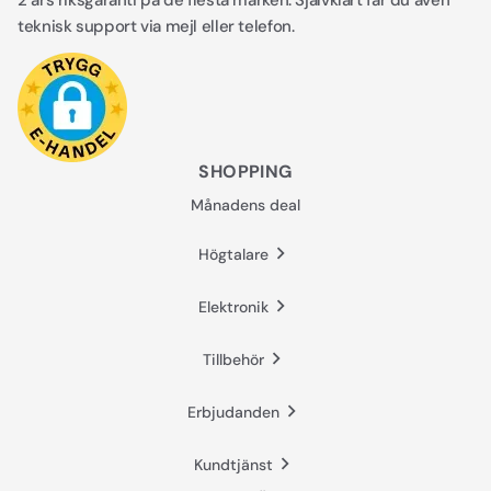
2 års riksgaranti på de flesta märken. Självklart får du även
teknisk support via mejl eller telefon.
SHOPPING
Månadens deal
Högtalare
Elektronik
Tillbehör
Erbjudanden
Kundtjänst