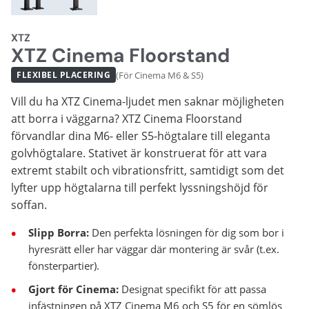
XTZ
XTZ Cinema Floorstand
(För Cinema M6 & S5)
FLEXIBEL PLACERING
Vill du ha XTZ Cinema-ljudet men saknar möjligheten
att borra i väggarna? XTZ Cinema Floorstand
förvandlar dina M6- eller S5-högtalare till eleganta
golvhögtalare. Stativet är konstruerat för att vara
extremt stabilt och vibrationsfritt, samtidigt som det
lyfter upp högtalarna till perfekt lyssningshöjd för
soffan.
Slipp Borra:
Den perfekta lösningen för dig som bor i
hyresrätt eller har väggar där montering är svår (t.ex.
fönsterpartier).
Gjort för Cinema:
Designat specifikt för att passa
infästningen på XTZ Cinema M6 och S5 för en sömlös