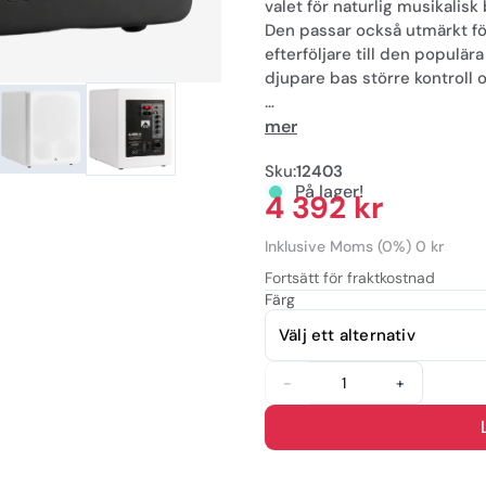
valet för naturlig musikali
Den passar också utmärkt 
efterföljare till den populä
djupare bas större kontroll o
Utrustad med en höghastighe
mer
hyllade Cinema-serien och d
Sku:
12403
200W RMS (350W toppeffekt) 
På lager!
dB)samtidigt som den bibeh
4 392 kr
Inklusive Moms (0%) 0 kr
Fortsätt för fraktkostnad
Färg
-
+