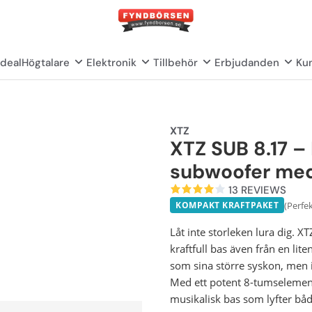
deal
Högtalare
Elektronik
Tillbehör
Erbjudanden
Kun
XTZ
XTZ SUB 8.17 –
subwoofer med
13 REVIEWS
(Perfe
KOMPAKT KRAFTPAKET
Låt inte storleken lura dig. X
kraftfull bas även från en li
som sina större syskon, men 
Med ett potent 8-tumselemen
musikalisk bas som lyfter både