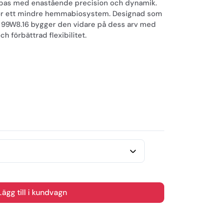
sk bas med enastående precision och dynamik.
för ett mindre hemmabiosystem. Designad som
ra 99W8.16 bygger den vidare på dess arv med
ch förbättrad flexibilitet.
ts ultralätt drivenhet anpassad från den
riven av en Klass-D-förstärkare som levererar
når SUB 8.17 hela vägen ner till 29 Hz (-3
åller exceptionell snabbhet och noggrannhet.
Lägg till i kundvagn