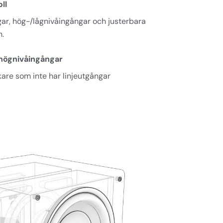
ll
gar, hög-/lågnivåingångar och justerbara 
n.
högnivåingångar
are som inte har linjeutgångar