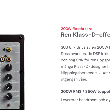
200W förstärkare
Ren Klass-D-eff
SUB 8.17 drivs av en 200W
Dess avancerade DSP inklude
och hög SNR för ren uppspeln
många Klass-D-designer har
klippningsbeteende, vilket 
utgångsnivåer.
200W RMS / 350W toppef
Levererar headroom och dyn