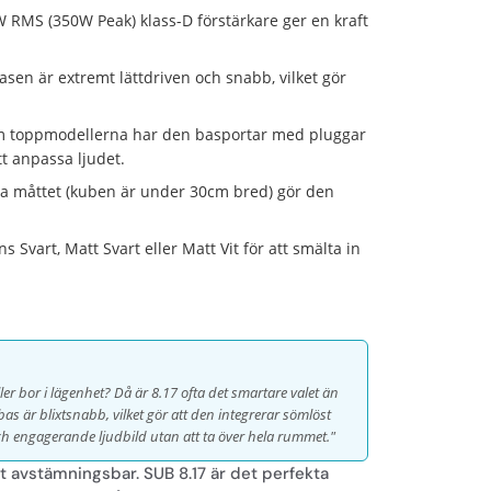
RMS (350W Peak) klass-D förstärkare ger en kraft
sen är extremt lättdriven och snabb, vilket gör
m toppmodellerna har den basportar med pluggar
tt anpassa ljudet.
 måttet (kuben är under 30cm bred) gör den
s Svart, Matt Svart eller Matt Vit för att smälta in
er bor i lägenhet? Då är 8.17 ofta det smartare valet än
s är blixtsnabb, vilket gör att den integrerar sömlöst
ch engagerande ljudbild utan att ta över hela rummet."
t avstämningsbar. SUB 8.17 är det perfekta