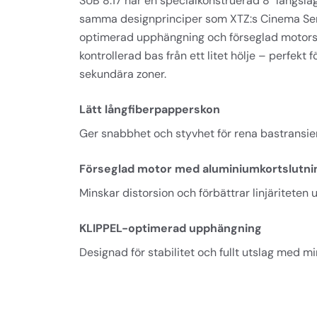
SUB 8.17 har en specialkonstruerad 8" långsla
samma designprinciper som XTZ:s Cinema Serie
optimerad upphängning och förseglad motorst
kontrollerad bas från ett litet hölje – perfekt
sekundära zoner.
Lätt långfiberpapperskon
Ger snabbhet och styvhet för rena bastransie
Förseglad motor med aluminiumkortslutni
Minskar distorsion och förbättrar linjäritete
KLIPPEL-optimerad upphängning
Designad för stabilitet och fullt utslag med m