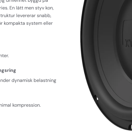
gig drivenhet byggd på 
s. En lätt men styv kon, 
ruktur levererar snabb, 
 för kompakta system eller 
nter.
ngsring
n under dynamisk belastning
inimal kompression.