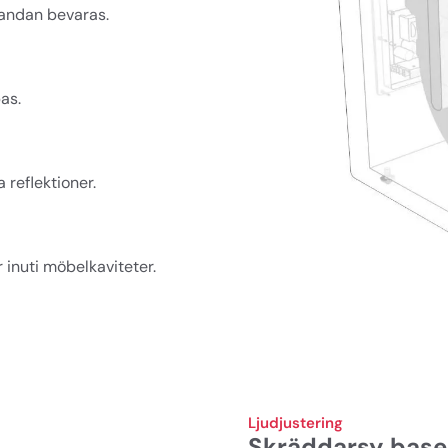
andan bevaras.
as.
 reflektioner.
r inuti möbelkaviteter.
Ljudjustering
Skräddarsy basen