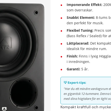
Imponerande Effekt:
200W 
som överraskar.
Snabbt Element:
8-tums ba
den perfekt för musik.
Flexibel Tuning:
Precis so
(Bass Reflex / Sealed) för a
Lättplacerad:
Det kompakta
idealisk för mindre rum.
Finish:
Finns i lyxig Högglan
i inredningen.
Garanti:
5 år.
💡 Expert-tips:
"Har du ett mindre vardagsrum ell
en gigantisk 12-tummare. Denna ba
med dina högtalare för en tight o
Kompakt kraftfull och mycke