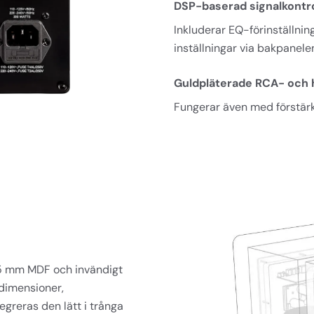
DSP-baserad signalkontro
Inkluderar EQ-förinställnin
inställningar via bakpanele
Guldpläterade RCA- och 
Fungerar även med förstärk
25 mm MDF och invändigt 
dimensioner, 
egreras den lätt i trånga 