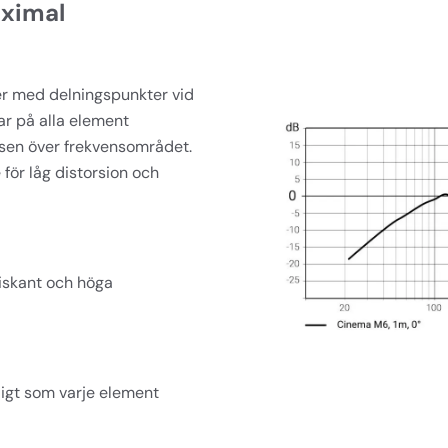
ximal
er med delningspunkter vid 
r på alla element 
nsen över frekvensområdet. 
r låg distorsion och 
diskant och höga 
igt som varje element 