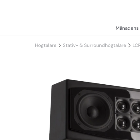
Månadens 
Högtalare
Stativ- & Surroundhögtalare
LC