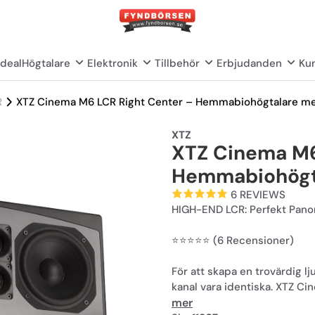
deal
Högtalare
Elektronik
Tillbehör
Erbjudanden
Kun
R
XTZ Cinema M6 LCR Right Center – Hemmabiohögtalare m
XTZ
XTZ Cinema M6
Hemmabiohögt
6 REVIEWS
HIGH-END LCR: Perfekt Pano
⭐️⭐️⭐️⭐️⭐️ (6 Recensioner)
För att skapa en trovärdig 
kanal vara identiska. XTZ C
för att fullborda din frontse
mer