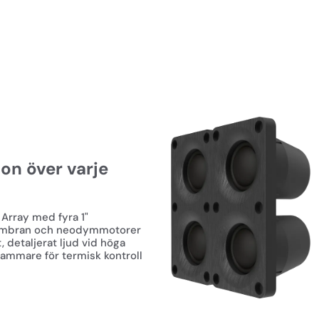
• Sluten Låda: Gör högtalare
integrera med baslådor (de
• Matt Finish: 8 lager "Anti-g
försvinner visuellt i biomörk
💡 DEN VIKTIGA FRONTEN
"I en hemmabio står de tre f
den absoluta merparten av 
tre positioner säkrar du att
on över varje
likadant hela vägen från vänst
KUNDRÖST: "För mig är detta
levererar en fantastisk front
rray med fyra 1"
membran och neodymmotorer
höra var högtalarna står då d
 detaljerat ljud vid höga
(Verifierad köpare)
 kammare för termisk kontroll