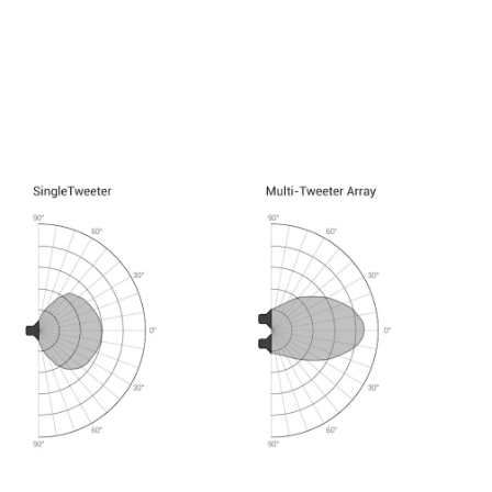
n lättplacerad nära väggar och enkel att
lning vid 80Hz rekommenderas).
lare" lackering säkerställer att högtalaren
ret.
ronthögtalarna (Vänster, Center, Höger) för
ljudupplevelsen. Genom att använda M6 på alla
 en bil som kör genom bilden låter exakt
er till höger."
 en perfekt blandning av pris/prestanda... M6
 med helt klara och rena röster. Man kan inte
e skapar en riktigt bra ljudbild." – Thomas