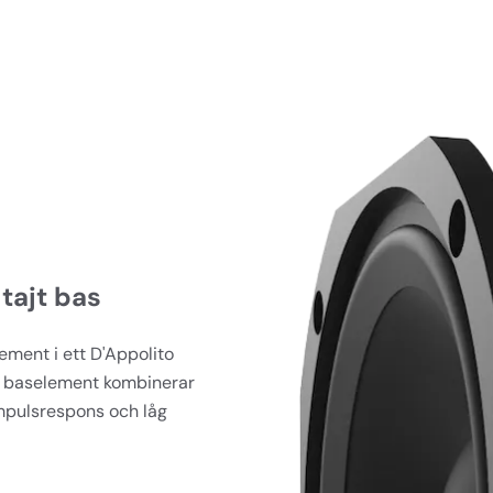
 tajt bas
ment i ett D'Appolito 
e baselement kombinerar 
mpulsrespons och låg 