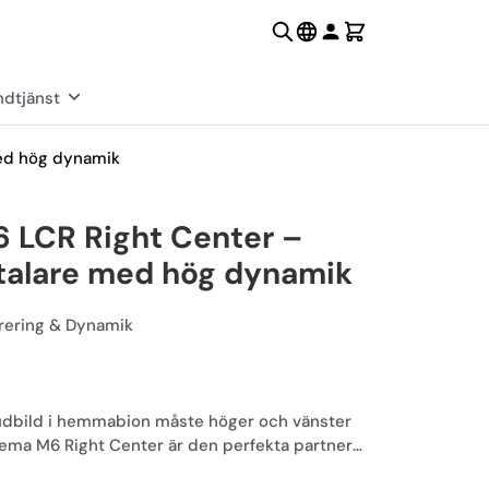
dtjänst
ed hög dynamik
 LCR Right Center –
alare med hög dynamik
rering & Dynamik
ljudbild i hemmabion måste höger och vänster
inema M6 Right Center är den perfekta partnern
tup.