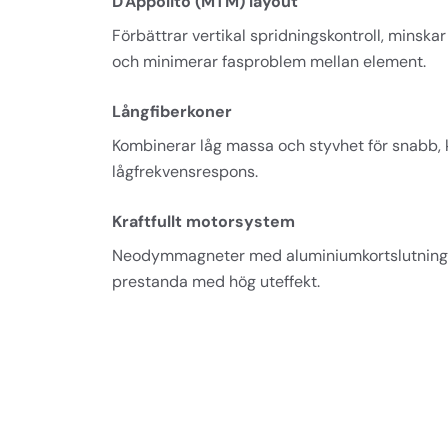
D'Appolito (MTM) layout
Förbättrar vertikal spridningskontroll, minskar
och minimerar fasproblem mellan element.
Långfiberkoner
Kombinerar låg massa och styvhet för snabb, k
lågfrekvensrespons.
Kraftfullt motorsystem
Neodymmagneter med aluminiumkortslutningsr
prestanda med hög uteffekt.