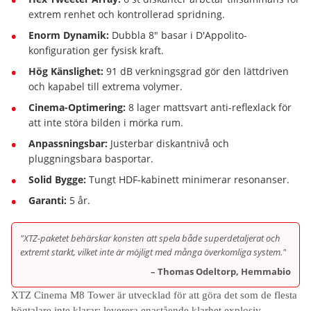
extrem renhet och kontrollerad spridning.
Enorm Dynamik:
Dubbla 8" basar i D'Appolito-
konfiguration ger fysisk kraft.
Hög Känslighet:
91 dB verkningsgrad gör den lättdriven
och kapabel till extrema volymer.
Cinema-Optimering:
8 lager mattsvart anti-reflexlack för
att inte störa bilden i mörka rum.
Anpassningsbar:
Justerbar diskantnivå och
pluggningsbara basportar.
Solid Bygge:
Tungt HDF-kabinett minimerar resonanser.
Garanti:
5 år.
"XTZ-paketet behärskar konsten att spela både superdetaljerat och
extremt starkt, vilket inte är möjligt med många överkomliga system."
– Thomas Odeltorp, Hemmabio
XTZ Cinema M8 Tower är utvecklad för att göra det som de flesta
högtalare inte klarar: leverera enastående klarhet explosiv