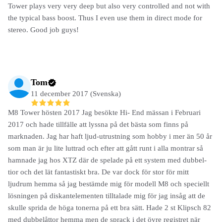
Tower plays very very deep but also very controlled and not with
the typical bass boost. Thus I even use them in direct mode for
stereo. Good job guys!
Tom
11 december 2017 (Svenska)
M8 Tower hösten 2017 Jag besökte Hi- End mässan i Februari
2017 och hade tillfälle att lyssna på det bästa som finns på
marknaden. Jag har haft ljud-utrustning som hobby i mer än 50 år
som man är ju lite luttrad och efter att gått runt i alla montrar så
hamnade jag hos XTZ där de spelade på ett system med dubbel-
tior och det lät fantastiskt bra. De var dock för stor för mitt
ljudrum hemma så jag bestämde mig för modell M8 och speciellt
lösningen på diskantelementen tilltalade mig för jag insåg att de
skulle sprida de höga tonerna på ett bra sätt. Hade 2 st Klipsch 82
med dubbelåttor hemma men de sprack i det övre registret när