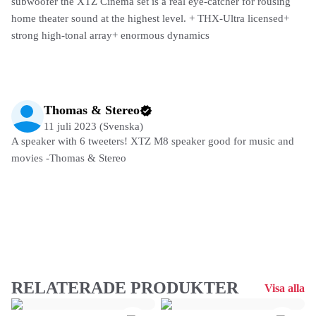
subwoofer the XTZ Cinema set is a real eye-catcher for rousing
home theater sound at the highest level. + THX-Ultra licensed+
strong high-tonal array+ enormous dynamics
Thomas & Stereo
11 juli 2023 (Svenska)
A speaker with 6 tweeters! XTZ M8 speaker good for music and
movies -Thomas & Stereo
RELATERADE PRODUKTER
Visa alla