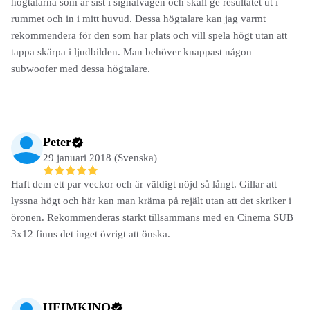
högtalarna som är sist i signalvägen och skall ge resultatet ut i
rummet och in i mitt huvud. Dessa högtalare kan jag varmt
rekommendera för den som har plats och vill spela högt utan att
tappa skärpa i ljudbilden. Man behöver knappast någon
subwoofer med dessa högtalare.
Peter
29 januari 2018 (Svenska)
Haft dem ett par veckor och är väldigt nöjd så långt. Gillar att
lyssna högt och här kan man kräma på rejält utan att det skriker i
öronen. Rekommenderas starkt tillsammans med en Cinema SUB
3x12 finns det inget övrigt att önska.
HEIMKINO