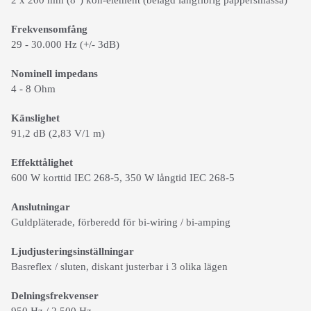
2 x 200 mm (8") kon-element (belagd långfibrig pappersmassa)
Frekvensomfång
29 - 30.000 Hz (+/- 3dB)
Nominell impedans
4 - 8 Ohm
Känslighet
91,2 dB (2,83 V/1 m)
Effekttålighet
600 W korttid IEC 268-5, 350 W långtid IEC 268-5
Anslutningar
Guldpläterade, förberedd för bi-wiring / bi-amping
Ljudjusteringsinställningar
Basreflex / sluten, diskant justerbar i 3 olika lägen
Delningsfrekvenser