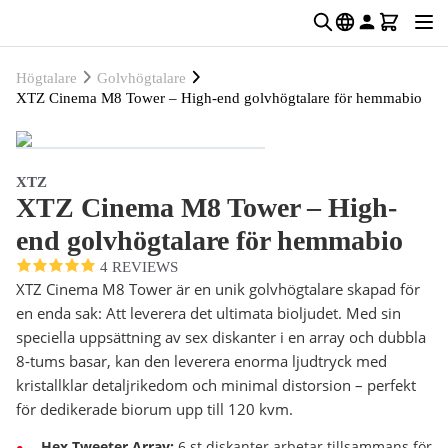
Högtalare
Golvhögtalare
XTZ Cinema M8 Tower – High-end golvhögtalare för hemmabio
XTZ
XTZ Cinema M8 Tower – High-
end golvhögtalare för hemmabio
4 REVIEWS
XTZ Cinema M8 Tower är en unik golvhögtalare skapad för
en enda sak: Att leverera det ultimata bioljudet. Med sin
speciella uppsättning av sex diskanter i en array och dubbla
8-tums basar, kan den leverera enorma ljudtryck med
kristallklar detaljrikedom och minimal distorsion – perfekt
för dedikerade biorum upp till 120 kvm.
Hex Tweeter Array:
6 st diskanter arbetar tillsammans för