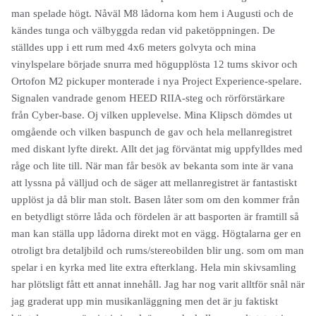
man spelade högt. Nåväl M8 lådorna kom hem i Augusti och de
kändes tunga och välbyggda redan vid paketöppningen. De
ställdes upp i ett rum med 4x6 meters golvyta och mina
vinylspelare började snurra med högupplösta 12 tums skivor och
Ortofon M2 pickuper monterade i nya Project Experience-spelare.
Signalen vandrade genom HEED RIIA-steg och rörförstärkare
från Cyber-base. Oj vilken upplevelse. Mina Klipsch dömdes ut
omgående och vilken baspunch de gav och hela mellanregistret
med diskant lyfte direkt. Allt det jag förväntat mig uppfylldes med
råge och lite till. När man får besök av bekanta som inte är vana
att lyssna på välljud och de säger att mellanregistret är fantastiskt
upplöst ja då blir man stolt. Basen låter som om den kommer från
en betydligt större låda och fördelen är att basporten är framtill så
man kan ställa upp lådorna direkt mot en vägg. Högtalarna ger en
otroligt bra detaljbild och rums/stereobilden blir ung. som om man
spelar i en kyrka med lite extra efterklang. Hela min skivsamling
har plötsligt fått ett annat innehåll. Jag har nog varit alltför snål när
jag graderat upp min musikanläggning men det är ju faktiskt