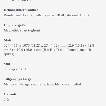
950 Hz / 2.500 Hz
Delningsfilterbranthet
Baselement: 12 dB, mellanregister: 18 dB, diskant: 18 dB
Högtalargaller
Magnetisk svart tygfront
Mått
324 (455) x 1075 (1112) x 274 (402) mm, 12,9 (18,1) x 42,8
(44,3) x 10,9 (16,01) tum (B x H x D inkl. bottenplatta och
spikes)
Vikt
33.2 kg / 73.04 lb
Tillgängliga färger
Matt svart, 8-lagers antireflexlack, blank svart baffel
Garanti
5 år