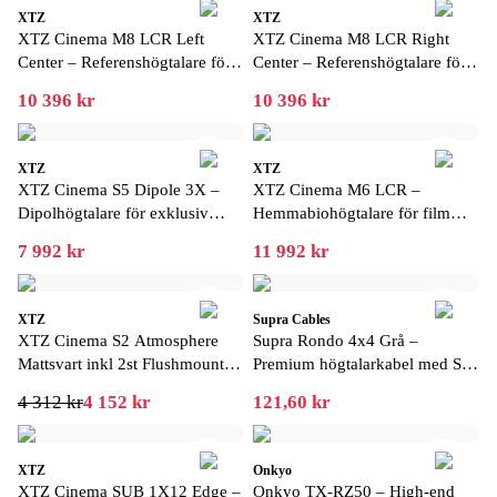
XTZ
XTZ
XTZ Cinema M8 LCR Left
XTZ Cinema M8 LCR Right
Center – Referenshögtalare för
Center – Referenshögtalare för
exklusiv hemmabio
exklusiv hemmabio
10 396 kr
10 396 kr
XTZ
XTZ
XTZ Cinema S5 Dipole 3X –
XTZ Cinema M6 LCR –
Dipolhögtalare för exklusiv
Hemmabiohögtalare för film
hemmabio
och musik
7 992 kr
11 992 kr
XTZ
Supra Cables
XTZ Cinema S2 Atmosphere
Supra Rondo 4x4 Grå –
Mattsvart inkl 2st Flushmount
Premium högtalarkabel med Star
Kit
Quad-konstruktion
4 312 kr
4 152 kr
121,60 kr
XTZ
Onkyo
XTZ Cinema SUB 1X12 Edge –
Onkyo TX-RZ50 – High-end